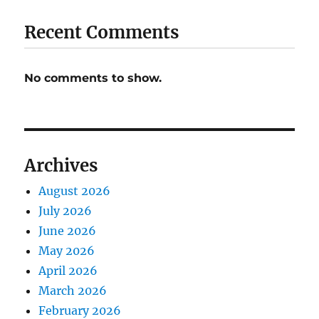
Recent Comments
No comments to show.
Archives
August 2026
July 2026
June 2026
May 2026
April 2026
March 2026
February 2026