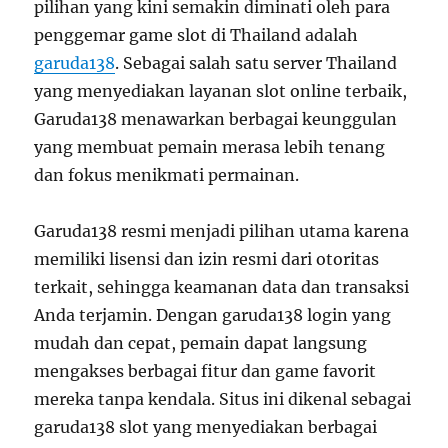
pilihan yang kini semakin diminati oleh para
penggemar game slot di Thailand adalah
garuda138
. Sebagai salah satu server Thailand
yang menyediakan layanan slot online terbaik,
Garuda138 menawarkan berbagai keunggulan
yang membuat pemain merasa lebih tenang
dan fokus menikmati permainan.
Garuda138 resmi menjadi pilihan utama karena
memiliki lisensi dan izin resmi dari otoritas
terkait, sehingga keamanan data dan transaksi
Anda terjamin. Dengan garuda138 login yang
mudah dan cepat, pemain dapat langsung
mengakses berbagai fitur dan game favorit
mereka tanpa kendala. Situs ini dikenal sebagai
garuda138 slot yang menyediakan berbagai