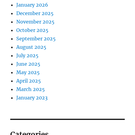
January 2026
December 2025
November 2025
October 2025
September 2025
August 2025
July 2025
June 2025
May 2025
April 2025
March 2025
January 2023
Categories