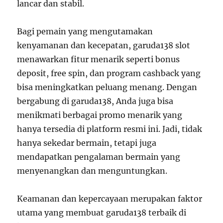
lancar dan stabil.
Bagi pemain yang mengutamakan
kenyamanan dan kecepatan, garuda138 slot
menawarkan fitur menarik seperti bonus
deposit, free spin, dan program cashback yang
bisa meningkatkan peluang menang. Dengan
bergabung di garuda138, Anda juga bisa
menikmati berbagai promo menarik yang
hanya tersedia di platform resmi ini. Jadi, tidak
hanya sekedar bermain, tetapi juga
mendapatkan pengalaman bermain yang
menyenangkan dan menguntungkan.
Keamanan dan kepercayaan merupakan faktor
utama yang membuat garuda138 terbaik di