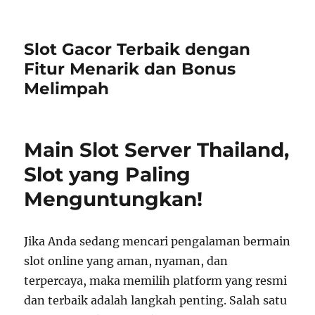
Slot Gacor Terbaik dengan
Fitur Menarik dan Bonus
Melimpah
Main Slot Server Thailand,
Slot yang Paling
Menguntungkan!
Jika Anda sedang mencari pengalaman bermain
slot online yang aman, nyaman, dan
terpercaya, maka memilih platform yang resmi
dan terbaik adalah langkah penting. Salah satu