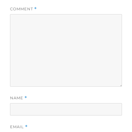
COMMENT
*
NAME
*
EMAIL
*