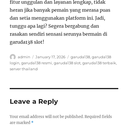
fitur unggulan dan layanan lengkap, tidak
heran jika banyak pemain yang merasa puas
dan setia menggunakan platform ini. Jadi,
tunggu apa lagi? Segera bergabung dan
rasakan sendiri sensasi serunya bermain di
garuda138 slot!
Author
Posted
Tags
admin
January 17, 2026
garuda138
,
garuda138
on
login
,
garuda138 resmi
,
garuda138 slot
,
garuda138 terbaik
,
server thailand
Leave a Reply
Your email address will not be published.
Required fields
are marked
*