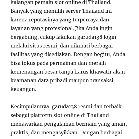
kalangan pemain slot online di Thailand.
Banyak yang memilih server Thailand ini
karena reputasinya yang terpercaya dan
layanan yang profesional. Jika Anda ingin
bergabung, cukup lakukan garuda138 login
melalui situs resmi, dan nikmati berbagai
fasilitas yang disediakan. Dengan begitu, Anda
bisa fokus pada permainan dan meraih
kemenangan besar tanpa harus khawatir akan
keamanan data pribadi maupun transaksi
keuangan.
Kesimpulannya, garuda138 resmi dan terbaik
sebagai platform slot online di Thailand
menawarkan pengalaman bermain yang aman,
praktis, dan mengasyikkan. Dengan berbagai