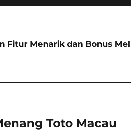
an Fitur Menarik dan Bonus Me
Menang Toto Macau