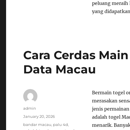
peluang meraih
yang didapatkan
Cara Cerdas Main
Data Macau
Bermain togel o
merasakan sensa
Author
admin
jenis permainan
Posted
January 20, 2026
adalah togel Ma
on
Tags
bandar macau
,
palu 4d
,
menarik. Banya