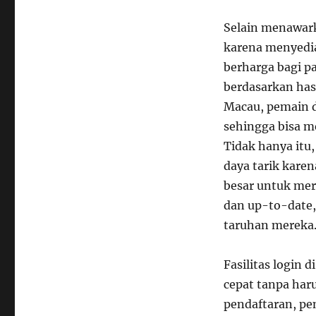
dengan
Analisa
Selain menawark
Data
karena menyed
Macau
Modern
berharga bagi p
dan
berdasarkan hasi
Efektif
Macau, pemain 
sehingga bisa m
Tidak hanya itu
daya tarik kare
besar untuk mer
dan up-to-date,
taruhan mereka
Fasilitas login 
cepat tanpa har
pendaftaran, pe