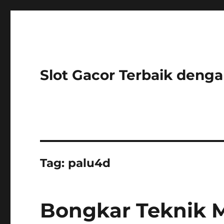
Slot Gacor Terbaik deng
Tag:
palu4d
Bongkar Teknik 