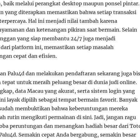
a, baik melalui perangkat desktop maupun ponsel pintar.
 yang diterapkan memastikan bahwa setiap transaksi
erpercaya. Hal ini menjadi nilai tambah karena
yamanan dan ketenangan pikiran saat bermain. Selain
langgan yang siap membantu 24/7 juga menjadi
 dari platform ini, memastikan setiap masalah
ngan cepat dan efisien.
n Palu4d dan melakukan pendaftaran sekarang juga bi
tepat untuk meraih peluang besar di dunia judi online.
gkap, data Macau yang akurat, serta sistem login yang
ni layak dipilih sebagai tempat bermain favorit. Banyak
sudah membuktikan bahwa keberuntungan mereka
h rutin mengikuti permainan di sini. Jadi, jangan ragu
oba peruntungan dan menangkan hadiah besar dari Tot
alu4d. Semakin cepat Anda bergabung, semakin besar