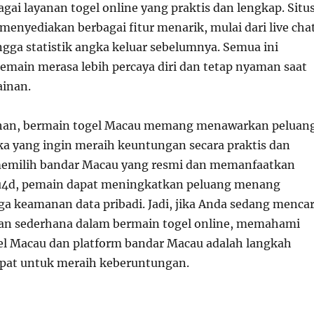
gai layanan togel online yang praktis dan lengkap. Situ
 menyediakan berbagai fitur menarik, mulai dari live chat
ingga statistik angka keluar sebelumnya. Semua ini
pemain merasa lebih percaya diri dan tetap nyaman saat
ainan.
uhan, bermain togel Macau memang menawarkan peluan
ka yang ingin meraih keuntungan secara praktis dan
memilih bandar Macau yang resmi dan memanfaatkan
alu4d, pemain dapat meningkatkan peluang menang
ga keamanan data pribadi. Jadi, jika Anda sedang mencar
dan sederhana dalam bermain togel online, memahami
el Macau dan platform bandar Macau adalah langkah
pat untuk meraih keberuntungan.