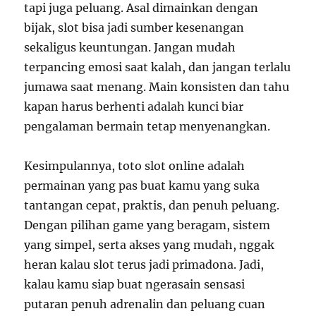
tapi juga peluang. Asal dimainkan dengan
bijak, slot bisa jadi sumber kesenangan
sekaligus keuntungan. Jangan mudah
terpancing emosi saat kalah, dan jangan terlalu
jumawa saat menang. Main konsisten dan tahu
kapan harus berhenti adalah kunci biar
pengalaman bermain tetap menyenangkan.
Kesimpulannya, toto slot online adalah
permainan yang pas buat kamu yang suka
tantangan cepat, praktis, dan penuh peluang.
Dengan pilihan game yang beragam, sistem
yang simpel, serta akses yang mudah, nggak
heran kalau slot terus jadi primadona. Jadi,
kalau kamu siap buat ngerasain sensasi
putaran penuh adrenalin dan peluang cuan