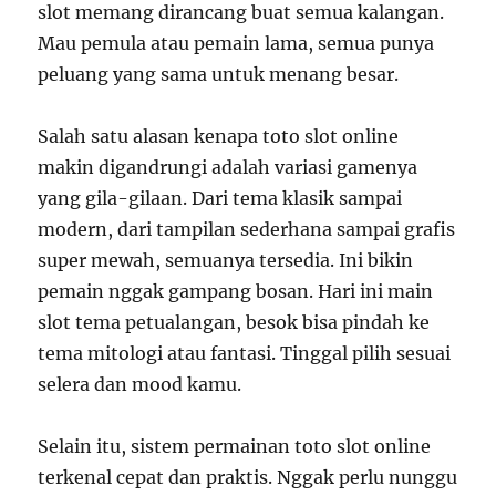
slot memang dirancang buat semua kalangan.
Mau pemula atau pemain lama, semua punya
peluang yang sama untuk menang besar.
Salah satu alasan kenapa toto slot online
makin digandrungi adalah variasi gamenya
yang gila-gilaan. Dari tema klasik sampai
modern, dari tampilan sederhana sampai grafis
super mewah, semuanya tersedia. Ini bikin
pemain nggak gampang bosan. Hari ini main
slot tema petualangan, besok bisa pindah ke
tema mitologi atau fantasi. Tinggal pilih sesuai
selera dan mood kamu.
Selain itu, sistem permainan toto slot online
terkenal cepat dan praktis. Nggak perlu nunggu