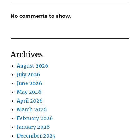
No comments to show.
Archives
August 2026
July 2026
June 2026
May 2026
April 2026
March 2026
February 2026
January 2026
December 2025