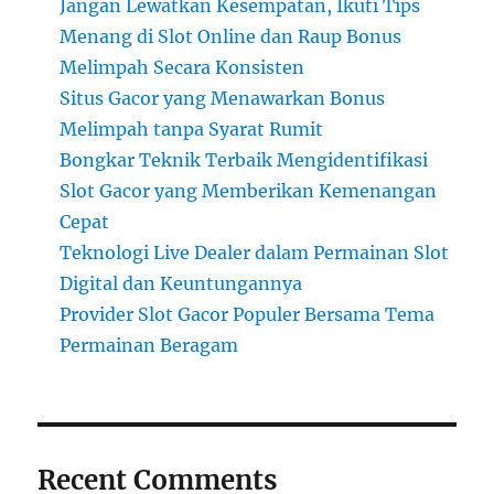
Jangan Lewatkan Kesempatan, Ikuti Tips
Menang di Slot Online dan Raup Bonus
Melimpah Secara Konsisten
Situs Gacor yang Menawarkan Bonus
Melimpah tanpa Syarat Rumit
Bongkar Teknik Terbaik Mengidentifikasi
Slot Gacor yang Memberikan Kemenangan
Cepat
Teknologi Live Dealer dalam Permainan Slot
Digital dan Keuntungannya
Provider Slot Gacor Populer Bersama Tema
Permainan Beragam
Recent Comments