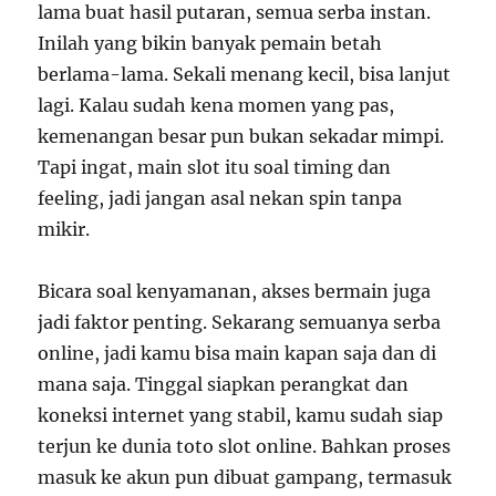
lama buat hasil putaran, semua serba instan.
Inilah yang bikin banyak pemain betah
berlama-lama. Sekali menang kecil, bisa lanjut
lagi. Kalau sudah kena momen yang pas,
kemenangan besar pun bukan sekadar mimpi.
Tapi ingat, main slot itu soal timing dan
feeling, jadi jangan asal nekan spin tanpa
mikir.
Bicara soal kenyamanan, akses bermain juga
jadi faktor penting. Sekarang semuanya serba
online, jadi kamu bisa main kapan saja dan di
mana saja. Tinggal siapkan perangkat dan
koneksi internet yang stabil, kamu sudah siap
terjun ke dunia toto slot online. Bahkan proses
masuk ke akun pun dibuat gampang, termasuk