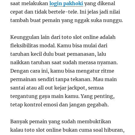
saat melakukan
login pakhoki
yang dikenal
cepat dan tidak bertele-tele. Ini jelas jadi nilai
tambah buat pemain yang nggak suka nunggu.
Keunggulan lain dari toto slot online adalah
fleksibilitas modal. Kamu bisa mulai dari
taruhan kecil dulu buat pemanasan, lalu
naikkan taruhan saat sudah merasa nyaman.
Dengan cara ini, kamu bisa mengatur ritme
permainan sendiri tanpa tekanan. Mau main
santai atau all out kejar jackpot, semua
tergantung gaya main kamu. Yang penting,
tetap kontrol emosi dan jangan gegabah.
Banyak pemain yang sudah membuktikan
kalau toto slot online bukan cuma soal hiburan,