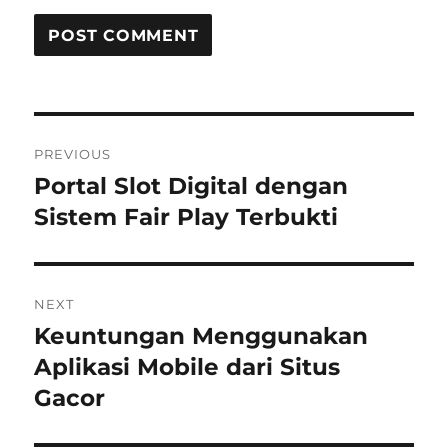
Post
PREVIOUS
navigation
Portal Slot Digital dengan
Previous
post:
Sistem Fair Play Terbukti
NEXT
Keuntungan Menggunakan
Next
post:
Aplikasi Mobile dari Situs
Gacor