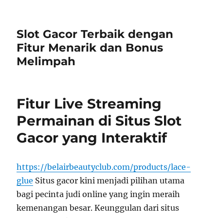
Slot Gacor Terbaik dengan
Fitur Menarik dan Bonus
Melimpah
Fitur Live Streaming
Permainan di Situs Slot
Gacor yang Interaktif
https://belairbeautyclub.com/products/lace-
glue
Situs gacor kini menjadi pilihan utama
bagi pecinta judi online yang ingin meraih
kemenangan besar. Keunggulan dari situs