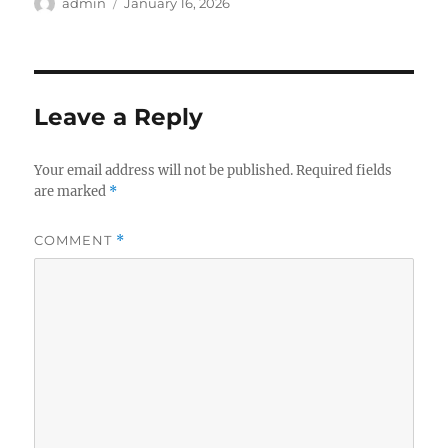
Author
Posted
admin
January 16, 2026
on
Leave a Reply
Your email address will not be published.
Required fields
are marked
*
COMMENT
*