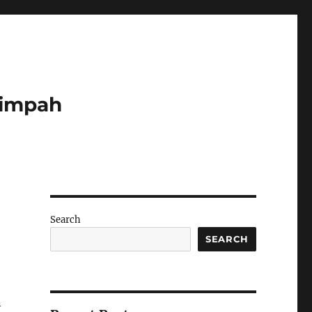
limpah
Search
SEARCH
n