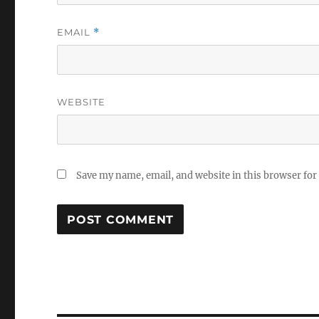
EMAIL
*
WEBSITE
Save my name, email, and website in this browser for