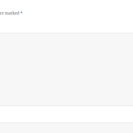
 are marked
*