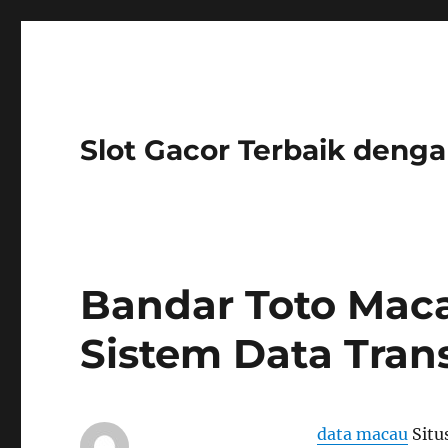
Slot Gacor Terbaik deng
Bandar Toto Mac
Sistem Data Tran
data macau
Situ