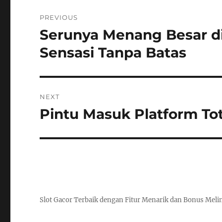
Post
PREVIOUS
navigation
Serunya Menang Besar di 
Previous
post:
Sensasi Tanpa Batas
NEXT
Pintu Masuk Platform Tot
Next
post:
Slot Gacor Terbaik dengan Fitur Menarik dan Bonus Mel