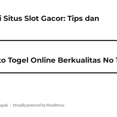
Situs Slot Gacor: Tips dan
o Togel Online Berkualitas No 
impah
Proudly powered by WordPress