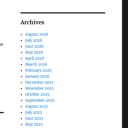
Archives
August 2026
July 2026
as
June 2026
May 2026
April 2026
March 2026
February 2026
January 2026
December 2025
November 2025
October 2025
September 2025
August 2025
July 2025
June 2025
May 2025