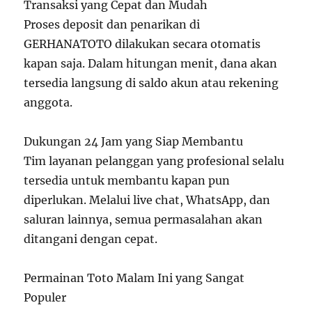
Transaksi yang Cepat dan Mudah
Proses deposit dan penarikan di
GERHANATOTO dilakukan secara otomatis
kapan saja. Dalam hitungan menit, dana akan
tersedia langsung di saldo akun atau rekening
anggota.
Dukungan 24 Jam yang Siap Membantu
Tim layanan pelanggan yang profesional selalu
tersedia untuk membantu kapan pun
diperlukan. Melalui live chat, WhatsApp, dan
saluran lainnya, semua permasalahan akan
ditangani dengan cepat.
Permainan Toto Malam Ini yang Sangat
Populer