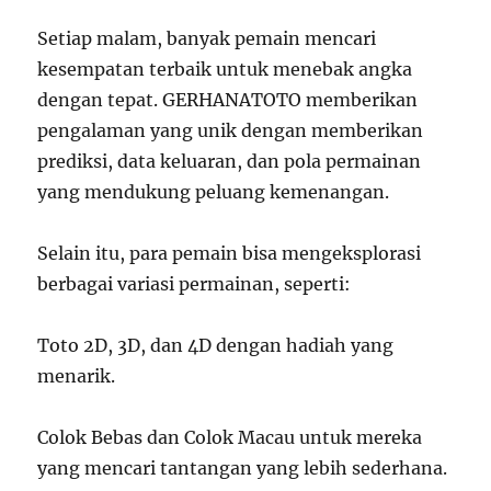
Setiap malam, banyak pemain mencari
kesempatan terbaik untuk menebak angka
dengan tepat. GERHANATOTO memberikan
pengalaman yang unik dengan memberikan
prediksi, data keluaran, dan pola permainan
yang mendukung peluang kemenangan.
Selain itu, para pemain bisa mengeksplorasi
berbagai variasi permainan, seperti:
Toto 2D, 3D, dan 4D dengan hadiah yang
menarik.
Colok Bebas dan Colok Macau untuk mereka
yang mencari tantangan yang lebih sederhana.