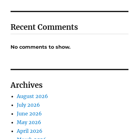
Recent Comments
No comments to show.
Archives
August 2026
July 2026
June 2026
May 2026
April 2026