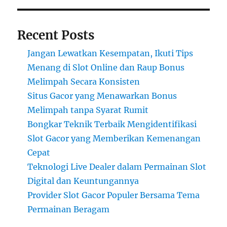
Recent Posts
Jangan Lewatkan Kesempatan, Ikuti Tips
Menang di Slot Online dan Raup Bonus
Melimpah Secara Konsisten
Situs Gacor yang Menawarkan Bonus
Melimpah tanpa Syarat Rumit
Bongkar Teknik Terbaik Mengidentifikasi
Slot Gacor yang Memberikan Kemenangan
Cepat
Teknologi Live Dealer dalam Permainan Slot
Digital dan Keuntungannya
Provider Slot Gacor Populer Bersama Tema
Permainan Beragam