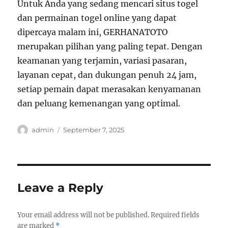
Untuk Anda yang sedang mencari situs togel
dan permainan togel online yang dapat
dipercaya malam ini, GERHANATOTO
merupakan pilihan yang paling tepat. Dengan
keamanan yang terjamin, variasi pasaran,
layanan cepat, dan dukungan penuh 24 jam,
setiap pemain dapat merasakan kenyamanan
dan peluang kemenangan yang optimal.
Author
Posted
admin
September 7, 2025
on
Leave a Reply
Your email address will not be published.
Required fields
are marked
*