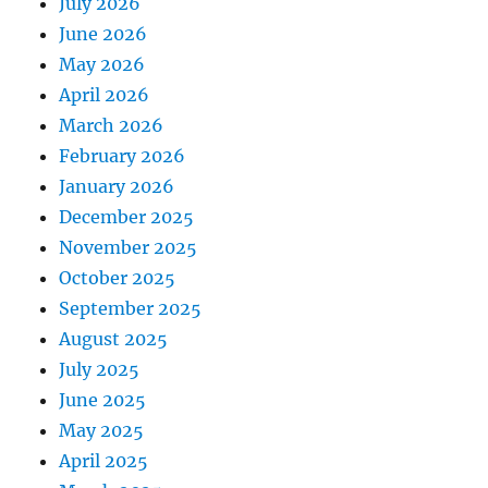
July 2026
June 2026
May 2026
April 2026
March 2026
February 2026
January 2026
December 2025
November 2025
October 2025
September 2025
August 2025
July 2025
June 2025
May 2025
April 2025