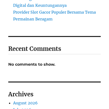
Digital dan Keuntungannya
Provider Slot Gacor Populer Bersama Tema
Permainan Beragam
Recent Comments
No comments to show.
Archives
August 2026