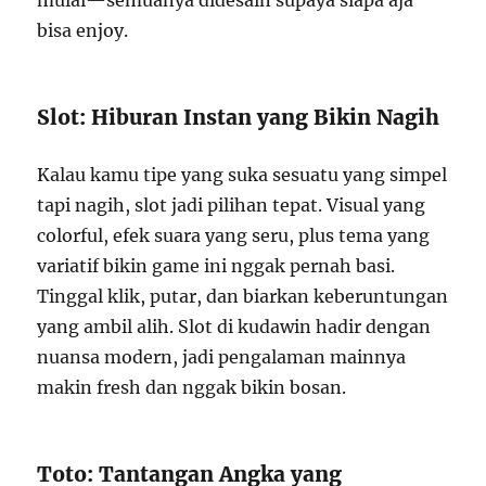
mulai—semuanya didesain supaya siapa aja
bisa enjoy.
Slot: Hiburan Instan yang Bikin Nagih
Kalau kamu tipe yang suka sesuatu yang simpel
tapi nagih, slot jadi pilihan tepat. Visual yang
colorful, efek suara yang seru, plus tema yang
variatif bikin game ini nggak pernah basi.
Tinggal klik, putar, dan biarkan keberuntungan
yang ambil alih. Slot di kudawin hadir dengan
nuansa modern, jadi pengalaman mainnya
makin fresh dan nggak bikin bosan.
Toto: Tantangan Angka yang