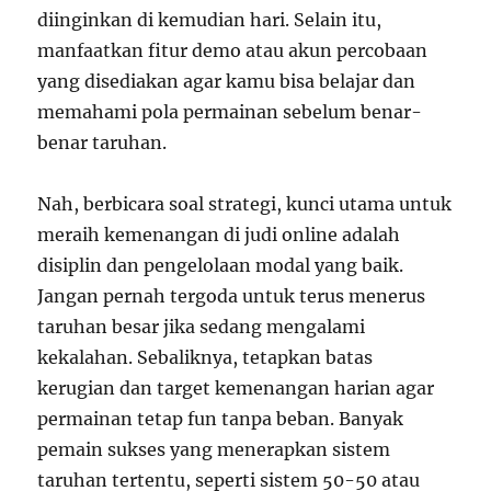
diinginkan di kemudian hari. Selain itu,
manfaatkan fitur demo atau akun percobaan
yang disediakan agar kamu bisa belajar dan
memahami pola permainan sebelum benar-
benar taruhan.
Nah, berbicara soal strategi, kunci utama untuk
meraih kemenangan di judi online adalah
disiplin dan pengelolaan modal yang baik.
Jangan pernah tergoda untuk terus menerus
taruhan besar jika sedang mengalami
kekalahan. Sebaliknya, tetapkan batas
kerugian dan target kemenangan harian agar
permainan tetap fun tanpa beban. Banyak
pemain sukses yang menerapkan sistem
taruhan tertentu, seperti sistem 50-50 atau