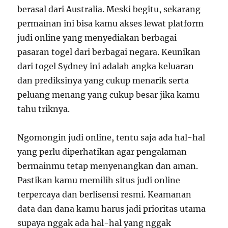
berasal dari Australia. Meski begitu, sekarang
permainan ini bisa kamu akses lewat platform
judi online yang menyediakan berbagai
pasaran togel dari berbagai negara. Keunikan
dari togel Sydney ini adalah angka keluaran
dan prediksinya yang cukup menarik serta
peluang menang yang cukup besar jika kamu
tahu triknya.
Ngomongin judi online, tentu saja ada hal-hal
yang perlu diperhatikan agar pengalaman
bermainmu tetap menyenangkan dan aman.
Pastikan kamu memilih situs judi online
terpercaya dan berlisensi resmi. Keamanan
data dan dana kamu harus jadi prioritas utama
supaya nggak ada hal-hal yang nggak