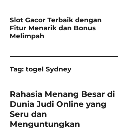
Slot Gacor Terbaik dengan
Fitur Menarik dan Bonus
Melimpah
Tag:
togel Sydney
Rahasia Menang Besar di
Dunia Judi Online yang
Seru dan
Menguntungkan