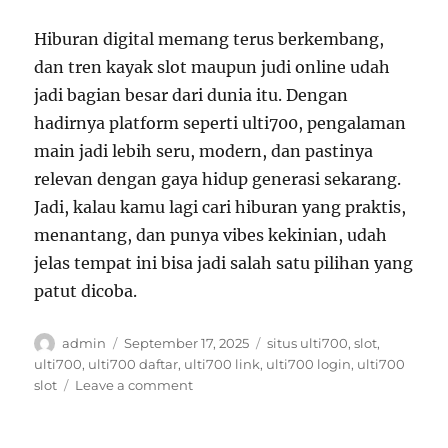
Hiburan digital memang terus berkembang,
dan tren kayak slot maupun judi online udah
jadi bagian besar dari dunia itu. Dengan
hadirnya platform seperti ulti700, pengalaman
main jadi lebih seru, modern, dan pastinya
relevan dengan gaya hidup generasi sekarang.
Jadi, kalau kamu lagi cari hiburan yang praktis,
menantang, dan punya vibes kekinian, udah
jelas tempat ini bisa jadi salah satu pilihan yang
patut dicoba.
Author
Posted
Tags
admin
September 17, 2025
situs ulti700
,
slot
,
on
ulti700
,
ulti700 daftar
,
ulti700 link
,
ulti700 login
,
ulti700
on
slot
Leave a comment
Dunia
Hiburan
Digital