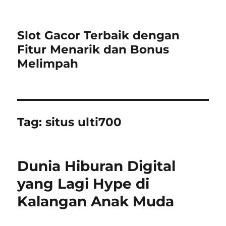
Slot Gacor Terbaik dengan
Fitur Menarik dan Bonus
Melimpah
Tag:
situs ulti700
Dunia Hiburan Digital
yang Lagi Hype di
Kalangan Anak Muda