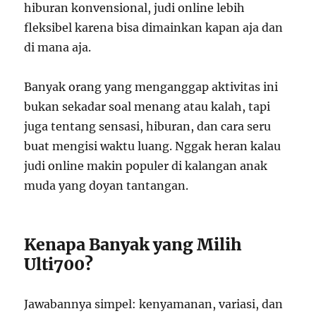
hiburan konvensional, judi online lebih
fleksibel karena bisa dimainkan kapan aja dan
di mana aja.
Banyak orang yang menganggap aktivitas ini
bukan sekadar soal menang atau kalah, tapi
juga tentang sensasi, hiburan, dan cara seru
buat mengisi waktu luang. Nggak heran kalau
judi online makin populer di kalangan anak
muda yang doyan tantangan.
Kenapa Banyak yang Milih
Ulti700?
Jawabannya simpel: kenyamanan, variasi, dan