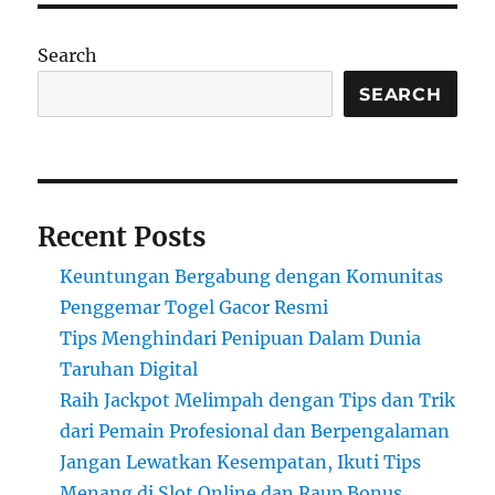
yang
Lagi
Search
Hype
di
SEARCH
Kalangan
Anak
Muda
Recent Posts
Keuntungan Bergabung dengan Komunitas
Penggemar Togel Gacor Resmi
Tips Menghindari Penipuan Dalam Dunia
Taruhan Digital
Raih Jackpot Melimpah dengan Tips dan Trik
dari Pemain Profesional dan Berpengalaman
Jangan Lewatkan Kesempatan, Ikuti Tips
Menang di Slot Online dan Raup Bonus