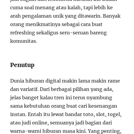
cuma soal menang atau kalah, tapi lebih ke
arah pengalaman unik yang ditawarin. Banyak
orang menikmatinya sebagai cara buat
refreshing sekaligus seru-seruan bareng
komunitas.
Penutup
Dunia hiburan digital makin lama makin rame
dan variatif. Dari berbagai pilihan yang ada,
jelas banget kalau tren ini terus nyambung
sama kebutuhan orang buat cari kesenangan
instan. Entah itu lewat bandar toto, slot, togel,
atau judi online, semuanya jadi bagian dari
warna-warni hiburan masa kini. Yang penting,