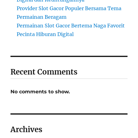
Provider Slot Gacor Populer Bersama Tema
Permainan Beragam
Permainan Slot Gacor Bertema Naga Favorit
Pecinta Hiburan Digital
Recent Comments
No comments to show.
Archives