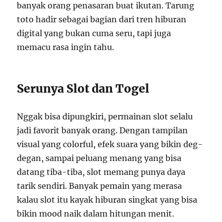
banyak orang penasaran buat ikutan. Tarung
toto hadir sebagai bagian dari tren hiburan
digital yang bukan cuma seru, tapi juga
memacu rasa ingin tahu.
Serunya Slot dan Togel
Nggak bisa dipungkiri, permainan slot selalu
jadi favorit banyak orang. Dengan tampilan
visual yang colorful, efek suara yang bikin deg-
degan, sampai peluang menang yang bisa
datang tiba-tiba, slot memang punya daya
tarik sendiri. Banyak pemain yang merasa
kalau slot itu kayak hiburan singkat yang bisa
bikin mood naik dalam hitungan menit.