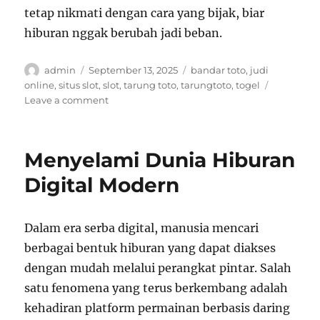
tetap nikmati dengan cara yang bijak, biar
hiburan nggak berubah jadi beban.
Author
Posted
Tags
admin
September 13, 2025
bandar toto
,
judi
on
online
,
situs slot
,
slot
,
tarung toto
,
tarungtoto
,
togel
on
Leave a comment
Dunia
Hiburan
Digital
Menyelami Dunia Hiburan
yang
Bikin
Digital Modern
Santai
dan
Nagih
Dalam era serba digital, manusia mencari
berbagai bentuk hiburan yang dapat diakses
dengan mudah melalui perangkat pintar. Salah
satu fenomena yang terus berkembang adalah
kehadiran platform permainan berbasis daring