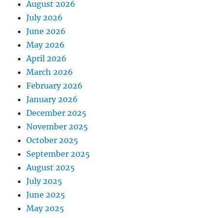
August 2026
July 2026
June 2026
May 2026
April 2026
March 2026
February 2026
January 2026
December 2025
November 2025
October 2025
September 2025
August 2025
July 2025
June 2025
May 2025