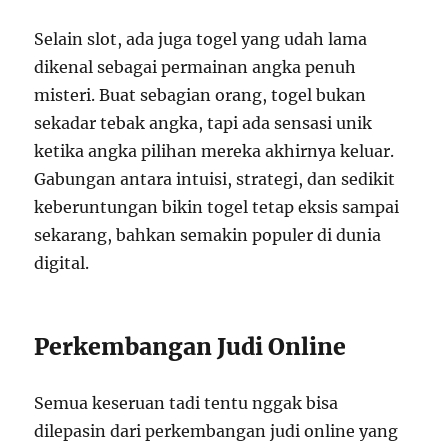
Selain slot, ada juga togel yang udah lama
dikenal sebagai permainan angka penuh
misteri. Buat sebagian orang, togel bukan
sekadar tebak angka, tapi ada sensasi unik
ketika angka pilihan mereka akhirnya keluar.
Gabungan antara intuisi, strategi, dan sedikit
keberuntungan bikin togel tetap eksis sampai
sekarang, bahkan semakin populer di dunia
digital.
Perkembangan Judi Online
Semua keseruan tadi tentu nggak bisa
dilepasin dari perkembangan judi online yang