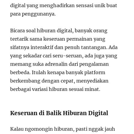
digital yang menghadirkan sensasi unik buat
para penggunanya.
Bicara soal hiburan digital, banyak orang
tertarik sama keseruan permainan yang
sifatnya interaktif dan penuh tantangan. Ada
yang sekadar cari seru-seruan, ada juga yang
memang suka adrenalin dari pengalaman
berbeda. Itulah kenapa banyak platform
berkembang dengan cepat, menyediakan
berbagai variasi hiburan sesuai minat.
Keseruan di Balik Hiburan Digital
Kalau ngomongin hiburan, pasti nggak jauh