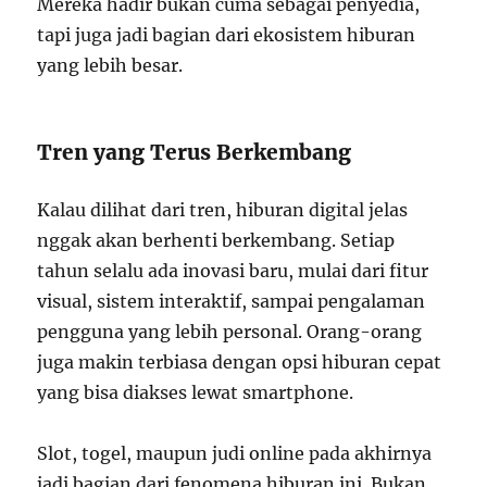
Mereka hadir bukan cuma sebagai penyedia,
tapi juga jadi bagian dari ekosistem hiburan
yang lebih besar.
Tren yang Terus Berkembang
Kalau dilihat dari tren, hiburan digital jelas
nggak akan berhenti berkembang. Setiap
tahun selalu ada inovasi baru, mulai dari fitur
visual, sistem interaktif, sampai pengalaman
pengguna yang lebih personal. Orang-orang
juga makin terbiasa dengan opsi hiburan cepat
yang bisa diakses lewat smartphone.
Slot, togel, maupun judi online pada akhirnya
jadi bagian dari fenomena hiburan ini. Bukan