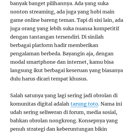
banyak banget pilihannya. Ada yang suka
nonton streaming, ada juga yang hobi main
game online bareng teman. Tapi di sisi lain, ada
juga orang yang lebih suka nuansa kompetitif
dengan tantangan tersendiri. Di sinilah
berbagai platform hadir memberikan
pengalaman berbeda. Bayangin aja, dengan
modal smartphone dan internet, kamu bisa
langsung ikut berbagai keseruan yang biasanya
dulu harus dicari tempat khusus.
Salah satunya yang lagi sering jadi obrolan di
komunitas digital adalah
tarung toto
. Nama ini
udah sering seliweran di forum, media sosial,
bahkan obrolan nongkrong. Konsepnya yang
penuh strategi dan keberuntungan bikin