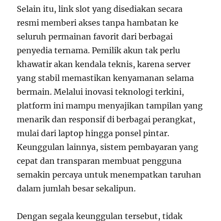
Selain itu, link slot yang disediakan secara
resmi memberi akses tanpa hambatan ke
seluruh permainan favorit dari berbagai
penyedia ternama. Pemilik akun tak perlu
khawatir akan kendala teknis, karena server
yang stabil memastikan kenyamanan selama
bermain. Melalui inovasi teknologi terkini,
platform ini mampu menyajikan tampilan yang
menarik dan responsif di berbagai perangkat,
mulai dari laptop hingga ponsel pintar.
Keunggulan lainnya, sistem pembayaran yang
cepat dan transparan membuat pengguna
semakin percaya untuk menempatkan taruhan
dalam jumlah besar sekalipun.
Dengan segala keunggulan tersebut, tidak