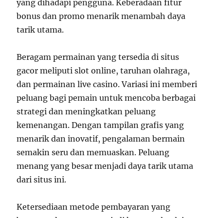
yang dihadapi pengguna. Keberadaan fitur
bonus dan promo menarik menambah daya
tarik utama.
Beragam permainan yang tersedia di situs
gacor meliputi slot online, taruhan olahraga,
dan permainan live casino. Variasi ini memberi
peluang bagi pemain untuk mencoba berbagai
strategi dan meningkatkan peluang
kemenangan. Dengan tampilan grafis yang
menarik dan inovatif, pengalaman bermain
semakin seru dan memuaskan. Peluang
menang yang besar menjadi daya tarik utama
dari situs ini.
Ketersediaan metode pembayaran yang