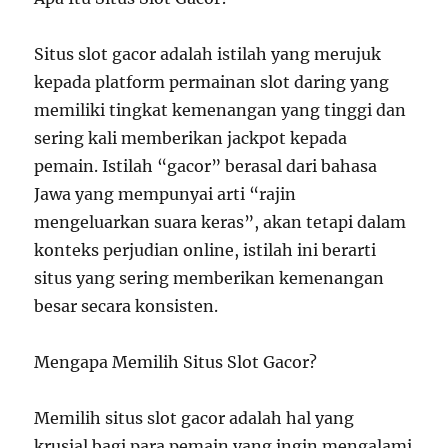
Situs slot gacor adalah istilah yang merujuk
kepada platform permainan slot daring yang
memiliki tingkat kemenangan yang tinggi dan
sering kali memberikan jackpot kepada
pemain. Istilah “gacor” berasal dari bahasa
Jawa yang mempunyai arti “rajin
mengeluarkan suara keras”, akan tetapi dalam
konteks perjudian online, istilah ini berarti
situs yang sering memberikan kemenangan
besar secara konsisten.
Mengapa Memilih Situs Slot Gacor?
Memilih situs slot gacor adalah hal yang
krusial bagi para pemain yang ingin mengalami