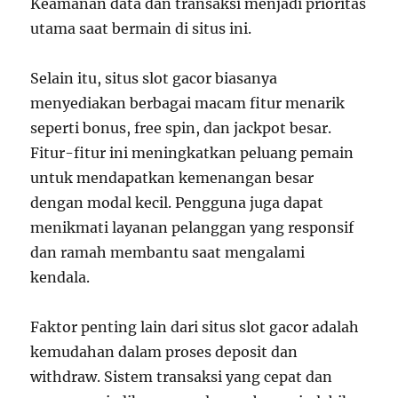
Keamanan data dan transaksi menjadi prioritas
utama saat bermain di situs ini.
Selain itu, situs slot gacor biasanya
menyediakan berbagai macam fitur menarik
seperti bonus, free spin, dan jackpot besar.
Fitur-fitur ini meningkatkan peluang pemain
untuk mendapatkan kemenangan besar
dengan modal kecil. Pengguna juga dapat
menikmati layanan pelanggan yang responsif
dan ramah membantu saat mengalami
kendala.
Faktor penting lain dari situs slot gacor adalah
kemudahan dalam proses deposit dan
withdraw. Sistem transaksi yang cepat dan