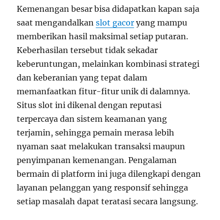
Kemenangan besar bisa didapatkan kapan saja
saat mengandalkan
slot gacor
yang mampu
memberikan hasil maksimal setiap putaran.
Keberhasilan tersebut tidak sekadar
keberuntungan, melainkan kombinasi strategi
dan keberanian yang tepat dalam
memanfaatkan fitur-fitur unik di dalamnya.
Situs slot ini dikenal dengan reputasi
terpercaya dan sistem keamanan yang
terjamin, sehingga pemain merasa lebih
nyaman saat melakukan transaksi maupun
penyimpanan kemenangan. Pengalaman
bermain di platform ini juga dilengkapi dengan
layanan pelanggan yang responsif sehingga
setiap masalah dapat teratasi secara langsung.