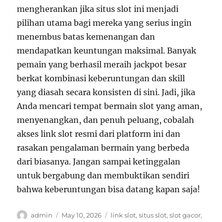
mengherankan jika situs slot ini menjadi
pilihan utama bagi mereka yang serius ingin
menembus batas kemenangan dan
mendapatkan keuntungan maksimal. Banyak
pemain yang berhasil meraih jackpot besar
berkat kombinasi keberuntungan dan skill
yang diasah secara konsisten di sini. Jadi, jika
Anda mencari tempat bermain slot yang aman,
menyenangkan, dan penuh peluang, cobalah
akses link slot resmi dari platform ini dan
rasakan pengalaman bermain yang berbeda
dari biasanya. Jangan sampai ketinggalan
untuk bergabung dan membuktikan sendiri
bahwa keberuntungan bisa datang kapan saja!
Author
Posted
Tags
admin
May 10, 2026
link slot
,
situs slot
,
slot gacor
,