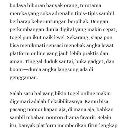
budaya hiburan banyak orang, terutama
mereka yang suka adrenalin tipis-tipis sambil
berharap keberuntungan berpihak. Dengan
perkembangan dunia digital yang makin cepat,
togel pun ikut naik level. Sekarang, siapa pun
bisa menikmati sensasi menebak angka lewat
platform online yang jauh lebih praktis dan
aman. Tinggal duduk santai, buka gadget, dan
boom—dunia angka langsung ada di
genggaman.
Salah satu hal yang bikin togel online makin
digemari adalah fleksibilitasnya. Kamu bisa
pasang nomor kapan aja, di mana aja, bahkan
sambil rebahan nonton drama favorit. Selain
itu, banyak platform memberikan fitur lengkap