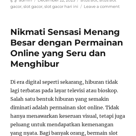
admin
December 22, 2025
situs slot
,
situs slot
on
on
gacor
,
slot gacor
,
slot gacor hari ini
Leave a comment
Keungg
Situs
Gacor
Nikmati Sensasi Menang
dalam
Menyed
Besar dengan Permainan
Beraga
Online yang Seru dan
Permai
Menarik
Menghibur
Di era digital seperti sekarang, hiburan tidak
lagi terbatas pada layar televisi atau bioskop.
Salah satu bentuk hiburan yang semakin
diminati adalah permainan slot online. Tidak
hanya menawarkan keseruan visual, tetapi juga
peluang untuk mendapatkan kemenangan
yang nyata. Bagi banyak orang, bermain slot