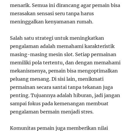
menarik. Semua ini dirancang agar pemain bisa
merasakan sensasi seru tanpa harus
meninggalkan kenyamanan rumah.
Salah satu strategi untuk meningkatkan
pengalaman adalah memahami karakteristik
masing-masing mesin slot. Setiap permainan
memiliki pola tertentu, dan dengan memahami
mekanismenya, pemain bisa mengoptimalkan
peluang menang. Di sisi lain, menikmati
permainan secara santai tanpa tekanan juga
penting. Tujuannya adalah hiburan, jadi jangan
sampai fokus pada kemenangan membuat
pengalaman bermain menjadi stres.
Komunitas pemain juga memberikan nilai