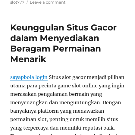
on
on
slot777
Leave a comment
Kuasai
Mesin
Slot
Keunggulan Situs Gacor
Gacor
di
dalam Menyediakan
Situs
Beragam Permainan
Slot777
dan
Menarik
Nikmati
Peluang
Menang
sayapbola login
Situs slot gacor menjadi pilihan
Lebih
Tinggi
utama para pecinta game slot online yang ingin
merasakan pengalaman bermain yang
menyenangkan dan menguntungkan. Dengan
banyaknya platform yang menawarkan
permainan slot, penting untuk memilih situs
yang terpercaya dan memiliki reputasi baik.