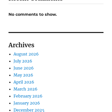
No comments to show.
Archives
August 2026
July 2026
June 2026
May 2026
April 2026
March 2026
February 2026
January 2026
December 2025