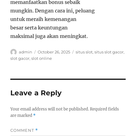
memanfaatkan bonus sebaik
mungkin. Dengan cara ini, peluang
untuk meraih kemenangan
besar serta keuntungan
maksimal juga akan meningkat.
Author
Posted
Tags
admin
October 26, 2025
situs slot
,
situs slot gacor
,
on
slot gacor
,
slot online
Leave a Reply
Your email address will not be published.
Required fields
are marked
*
COMMENT
*