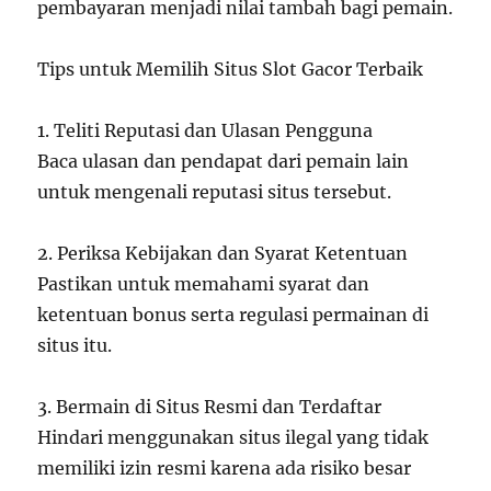
pembayaran menjadi nilai tambah bagi pemain.
Tips untuk Memilih Situs Slot Gacor Terbaik
1. Teliti Reputasi dan Ulasan Pengguna
Baca ulasan dan pendapat dari pemain lain
untuk mengenali reputasi situs tersebut.
2. Periksa Kebijakan dan Syarat Ketentuan
Pastikan untuk memahami syarat dan
ketentuan bonus serta regulasi permainan di
situs itu.
3. Bermain di Situs Resmi dan Terdaftar
Hindari menggunakan situs ilegal yang tidak
memiliki izin resmi karena ada risiko besar