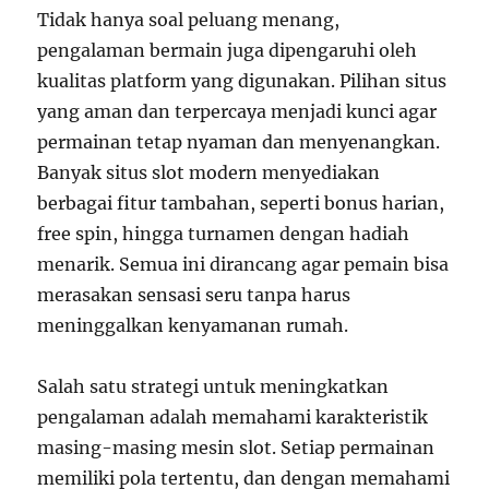
Tidak hanya soal peluang menang,
pengalaman bermain juga dipengaruhi oleh
kualitas platform yang digunakan. Pilihan situs
yang aman dan terpercaya menjadi kunci agar
permainan tetap nyaman dan menyenangkan.
Banyak situs slot modern menyediakan
berbagai fitur tambahan, seperti bonus harian,
free spin, hingga turnamen dengan hadiah
menarik. Semua ini dirancang agar pemain bisa
merasakan sensasi seru tanpa harus
meninggalkan kenyamanan rumah.
Salah satu strategi untuk meningkatkan
pengalaman adalah memahami karakteristik
masing-masing mesin slot. Setiap permainan
memiliki pola tertentu, dan dengan memahami