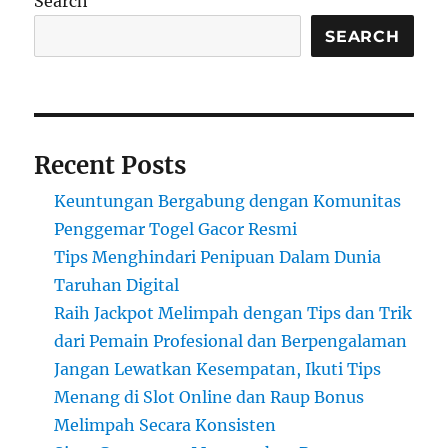
Search
Permainan
Online
SEARCH
yang
Seru
dan
Menghibur
Recent Posts
Keuntungan Bergabung dengan Komunitas
Penggemar Togel Gacor Resmi
Tips Menghindari Penipuan Dalam Dunia
Taruhan Digital
Raih Jackpot Melimpah dengan Tips dan Trik
dari Pemain Profesional dan Berpengalaman
Jangan Lewatkan Kesempatan, Ikuti Tips
Menang di Slot Online dan Raup Bonus
Melimpah Secara Konsisten