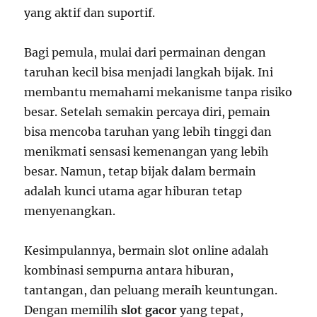
yang aktif dan suportif.
Bagi pemula, mulai dari permainan dengan
taruhan kecil bisa menjadi langkah bijak. Ini
membantu memahami mekanisme tanpa risiko
besar. Setelah semakin percaya diri, pemain
bisa mencoba taruhan yang lebih tinggi dan
menikmati sensasi kemenangan yang lebih
besar. Namun, tetap bijak dalam bermain
adalah kunci utama agar hiburan tetap
menyenangkan.
Kesimpulannya, bermain slot online adalah
kombinasi sempurna antara hiburan,
tantangan, dan peluang meraih keuntungan.
Dengan memilih
slot gacor
yang tepat,