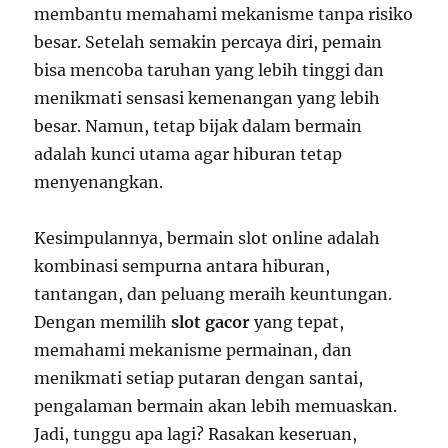
membantu memahami mekanisme tanpa risiko
besar. Setelah semakin percaya diri, pemain
bisa mencoba taruhan yang lebih tinggi dan
menikmati sensasi kemenangan yang lebih
besar. Namun, tetap bijak dalam bermain
adalah kunci utama agar hiburan tetap
menyenangkan.
Kesimpulannya, bermain slot online adalah
kombinasi sempurna antara hiburan,
tantangan, dan peluang meraih keuntungan.
Dengan memilih
slot gacor
yang tepat,
memahami mekanisme permainan, dan
menikmati setiap putaran dengan santai,
pengalaman bermain akan lebih memuaskan.
Jadi, tunggu apa lagi? Rasakan keseruan,