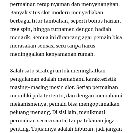
permainan tetap nyaman dan menyenangkan.
Banyak situs slot modern menyediakan
berbagai fitur tambahan, seperti bonus harian,
free spin, hingga turnamen dengan hadiah
menarik. Semua ini dirancang agar pemain bisa
merasakan sensasi seru tanpa harus
meninggalkan kenyamanan rumah.
Salah satu strategi untuk meningkatkan
pengalaman adalah memahami karakteristik
masing-masing mesin slot. Setiap permainan
memiliki pola tertentu, dan dengan memahami
mekanismenya, pemain bisa mengoptimalkan
peluang menang. Di sisi lain, menikmati
permainan secara santai tanpa tekanan juga
penting. Tujuannya adalah hiburan, jadi jangan