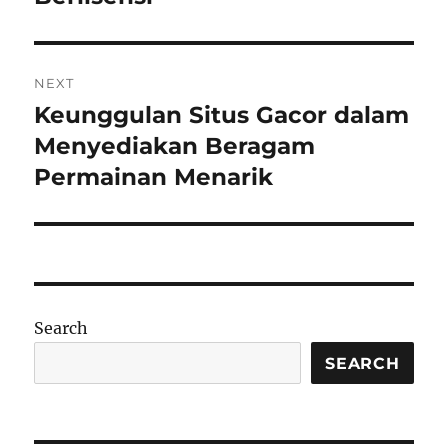
NEXT
Keunggulan Situs Gacor dalam
Next
post:
Menyediakan Beragam
Permainan Menarik
Search
SEARCH