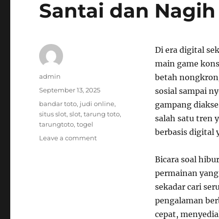
Santai dan Nagih
Di era digital 
main game konso
Author
admin
betah nongkrong
Posted
September 13, 2025
sosial sampai ny
on
Tags
bandar toto
,
judi online
,
gampang diakses
situs slot
,
slot
,
tarung toto
,
salah satu tren
tarungtoto
,
togel
berbasis digita
on
Leave a comment
Dunia
Hiburan
Bicara soal hibu
Digital
permainan yang 
yang
sekadar cari se
Bikin
Santai
pengalaman ber
dan
cepat, menyediak