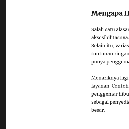
Mengapa Hi
Salah satu alasa
aksesibilitasnya
Selain itu, vari
tontonan ringan,
punya penggema
Menariknya lagi,
layanan. Conto
penggemar hibur
sebagai penyedia
besar.