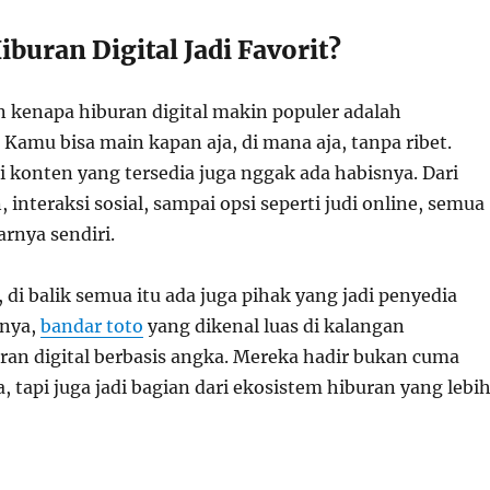
buran Digital Jadi Favorit?
n kenapa hiburan digital makin populer adalah
. Kamu bisa main kapan aja, di mana aja, tanpa ribet.
asi konten yang tersedia juga nggak ada habisnya. Dari
 interaksi sosial, sampai opsi seperti judi online, semua
rnya sendiri.
 di balik semua itu ada juga pihak yang jadi penyedia
hnya,
bandar toto
yang dikenal luas di kalangan
an digital berbasis angka. Mereka hadir bukan cuma
, tapi juga jadi bagian dari ekosistem hiburan yang lebi