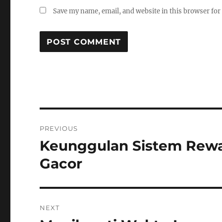
Save my name, email, and website in this browser for
Post
PREVIOUS
navigation
Keunggulan Sistem Reward
Previous
post:
Gacor
NEXT