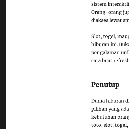
sistem interakt
Orang-orang jug
diakses lewat s
Slot, togel, mau
hiburan ini. Buk
pengalaman unik
cara buat refre
Penutup
Dunia hiburan di
pilihan yang ada
kebutuhan orang
toto, slot, toge