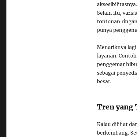
aksesibilitasnya
Selain itu, vari
tontonan ringan,
punya penggema
Menariknya lagi,
layanan. Conto
penggemar hibur
sebagai penyedia
besar.
Tren yang
Kalau dilihat da
berkembang. Seti