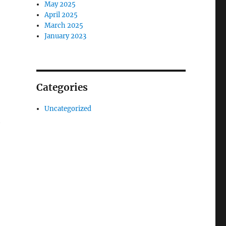
May 2025
April 2025
March 2025
January 2023
Categories
Uncategorized
h