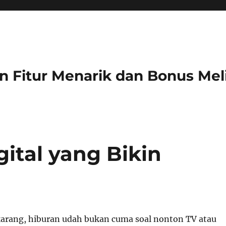
an Fitur Menarik dan Bonus Me
ital yang Bikin
sekarang, hiburan udah bukan cuma soal nonton TV atau