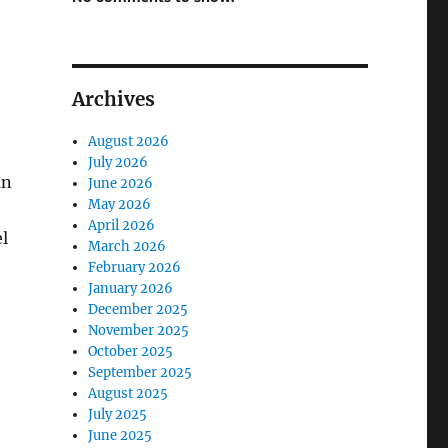
Archives
August 2026
July 2026
an
June 2026
May 2026
April 2026
el
March 2026
February 2026
January 2026
December 2025
November 2025
October 2025
September 2025
August 2025
July 2025
June 2025