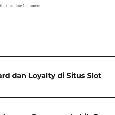
 the next time I comment.
 dan Loyalty di Situs Slot