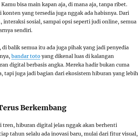
. Kamu bisa main kapan aja, di mana aja, tanpa ribet.
asi konten yang tersedia juga nggak ada habisnya. Dari
 interaksi sosial, sampai opsi seperti judi online, semua
rnya sendiri.
 di balik semua itu ada juga pihak yang jadi penyedia
hnya,
bandar toto
yang dikenal luas di kalangan
an digital berbasis angka. Mereka hadir bukan cuma
, tapi juga jadi bagian dari ekosistem hiburan yang lebi
 Terus Berkembang
ri tren, hiburan digital jelas nggak akan berhenti
ap tahun selalu ada inovasi baru, mulai dari fitur visual,