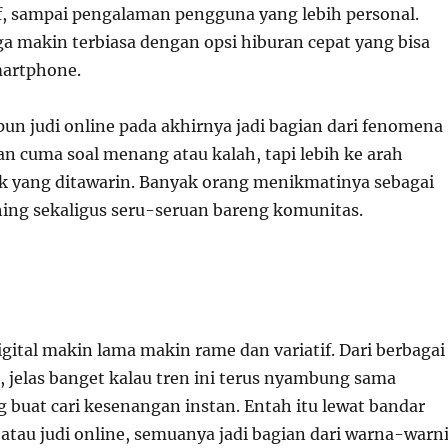
if, sampai pengalaman pengguna yang lebih personal.
a makin terbiasa dengan opsi hiburan cepat yang bisa
martphone.
pun judi online pada akhirnya jadi bagian dari fenomena
an cuma soal menang atau kalah, tapi lebih ke arah
 yang ditawarin. Banyak orang menikmatinya sebagai
shing sekaligus seru-seruan bareng komunitas.
gital makin lama makin rame dan variatif. Dari berbagai
, jelas banget kalau tren ini terus nyambung sama
 buat cari kesenangan instan. Entah itu lewat bandar
l, atau judi online, semuanya jadi bagian dari warna-warn