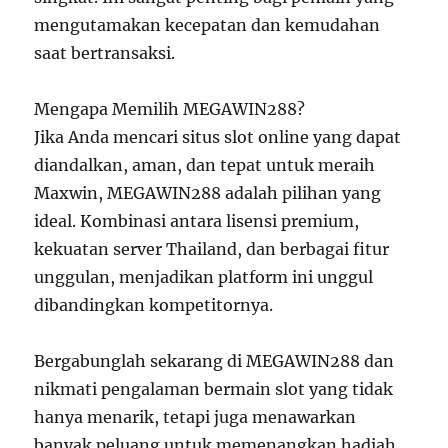
mengutamakan kecepatan dan kemudahan
saat bertransaksi.
Mengapa Memilih MEGAWIN288?
Jika Anda mencari situs slot online yang dapat
diandalkan, aman, dan tepat untuk meraih
Maxwin, MEGAWIN288 adalah pilihan yang
ideal. Kombinasi antara lisensi premium,
kekuatan server Thailand, dan berbagai fitur
unggulan, menjadikan platform ini unggul
dibandingkan kompetitornya.
Bergabunglah sekarang di MEGAWIN288 dan
nikmati pengalaman bermain slot yang tidak
hanya menarik, tetapi juga menawarkan
banyak peluang untuk memenangkan hadiah