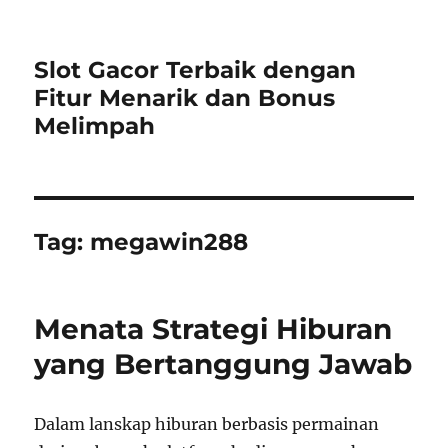
Slot Gacor Terbaik dengan
Fitur Menarik dan Bonus
Melimpah
Tag:
megawin288
Menata Strategi Hiburan
yang Bertanggung Jawab
Dalam lanskap hiburan berbasis permainan