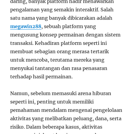
daring, banyak platform hadir menawarkan
pengalaman yang semakin interaktif. Salah
satu nama yang banyak dibicarakan adalah
megawin288
, sebuah platform yang
mengusung konsep permainan dengan sistem
transaksi. Kehadiran platform seperti ini
membuat sebagian orang merasa tertarik
untuk mencoba, terutama mereka yang
menyukai tantangan dan rasa penasaran
terhadap hasil permainan.
Namun, sebelum memasuki arena hiburan
seperti ini, penting untuk memiliki
pemahaman mendalam mengenai pengelolaan
aktivitas yang melibatkan peluang, dana, serta
risiko. Dalam beberapa kasus, aktivitas