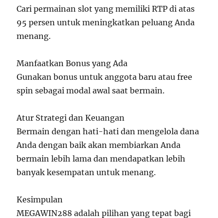
Cari permainan slot yang memiliki RTP di atas
95 persen untuk meningkatkan peluang Anda
menang.
Manfaatkan Bonus yang Ada
Gunakan bonus untuk anggota baru atau free
spin sebagai modal awal saat bermain.
Atur Strategi dan Keuangan
Bermain dengan hati-hati dan mengelola dana
Anda dengan baik akan membiarkan Anda
bermain lebih lama dan mendapatkan lebih
banyak kesempatan untuk menang.
Kesimpulan
MEGAWIN288 adalah pilihan yang tepat bagi