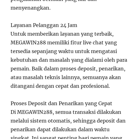
menyenangkan.
Layanan Pelanggan 24 Jam
Untuk memberikan layanan yang terbaik,
MEGAWIN288 memiliki fitur live chat yang
tersedia sepanjang waktu untuk mengatasi
kebutuhan dan masalah yang dialami oleh para
pemain. Baik dalam proses deposit, penarikan,
atau masalah teknis lainnya, semuanya akan
ditangani dengan cepat dan profesional.
Proses Deposit dan Penarikan yang Cepat
Di MEGAWIN288, semua transaksi dilakukan
melalui sistem otomatis, sehingga deposit dan
penarikan dapat dilakukan dalam waktu
singkat. Ini sangat penting bagi pemain yang