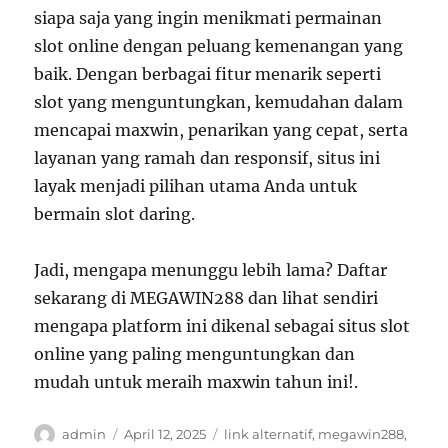
siapa saja yang ingin menikmati permainan
slot online dengan peluang kemenangan yang
baik. Dengan berbagai fitur menarik seperti
slot yang menguntungkan, kemudahan dalam
mencapai maxwin, penarikan yang cepat, serta
layanan yang ramah dan responsif, situs ini
layak menjadi pilihan utama Anda untuk
bermain slot daring.
Jadi, mengapa menunggu lebih lama? Daftar
sekarang di MEGAWIN288 dan lihat sendiri
mengapa platform ini dikenal sebagai situs slot
online yang paling menguntungkan dan
mudah untuk meraih maxwin tahun ini!.
Author
Posted
Tags
admin
April 12, 2025
link alternatif
,
megawin288
,