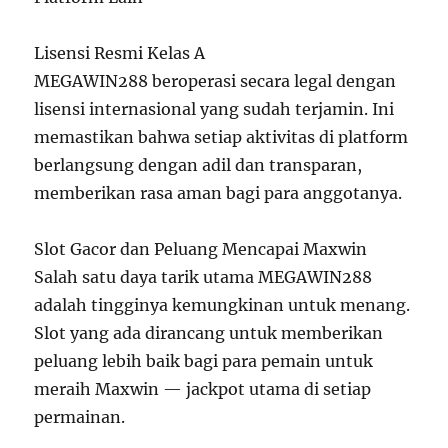
Lisensi Resmi Kelas A
MEGAWIN288 beroperasi secara legal dengan
lisensi internasional yang sudah terjamin. Ini
memastikan bahwa setiap aktivitas di platform
berlangsung dengan adil dan transparan,
memberikan rasa aman bagi para anggotanya.
Slot Gacor dan Peluang Mencapai Maxwin
Salah satu daya tarik utama MEGAWIN288
adalah tingginya kemungkinan untuk menang.
Slot yang ada dirancang untuk memberikan
peluang lebih baik bagi para pemain untuk
meraih Maxwin — jackpot utama di setiap
permainan.