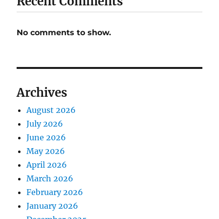
Recent Comments
No comments to show.
Archives
August 2026
July 2026
June 2026
May 2026
April 2026
March 2026
February 2026
January 2026