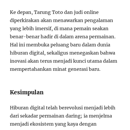
Ke depan, Tarung Toto dan judi online
diperkirakan akan menawarkan pengalaman
yang lebih imersif, di mana pemain seakan
benar-benar hadir di dalam arena permainan.
Hal ini membuka peluang baru dalam dunia
hiburan digital, sekaligus menegaskan bahwa
inovasi akan terus menjadi kunci utama dalam
mempertahankan minat generasi baru.
Kesimpulan
Hiburan digital telah berevolusi menjadi lebih
dari sekadar permainan daring; ia menjelma
menjadi ekosistem yang kaya dengan