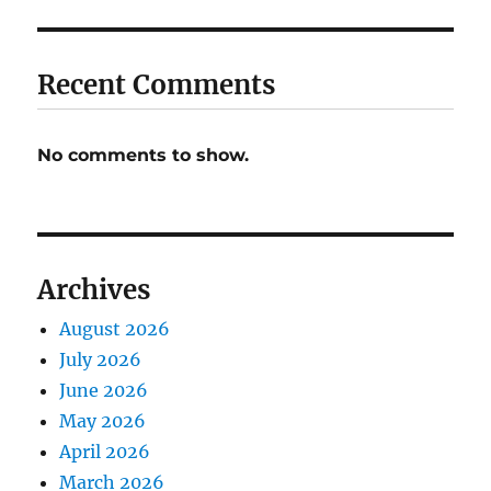
Recent Comments
No comments to show.
Archives
August 2026
July 2026
June 2026
May 2026
April 2026
March 2026