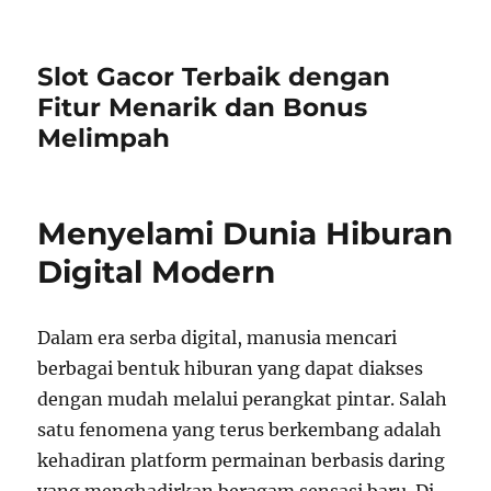
Slot Gacor Terbaik dengan
Fitur Menarik dan Bonus
Melimpah
Menyelami Dunia Hiburan
Digital Modern
Dalam era serba digital, manusia mencari
berbagai bentuk hiburan yang dapat diakses
dengan mudah melalui perangkat pintar. Salah
satu fenomena yang terus berkembang adalah
kehadiran platform permainan berbasis daring