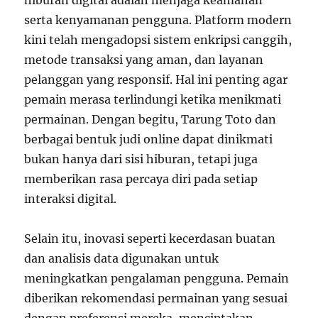
hiburan digital adalah menjaga keamanan
serta kenyamanan pengguna. Platform modern
kini telah mengadopsi sistem enkripsi canggih,
metode transaksi yang aman, dan layanan
pelanggan yang responsif. Hal ini penting agar
pemain merasa terlindungi ketika menikmati
permainan. Dengan begitu, Tarung Toto dan
berbagai bentuk judi online dapat dinikmati
bukan hanya dari sisi hiburan, tetapi juga
memberikan rasa percaya diri pada setiap
interaksi digital.
Selain itu, inovasi seperti kecerdasan buatan
dan analisis data digunakan untuk
meningkatkan pengalaman pengguna. Pemain
diberikan rekomendasi permainan yang sesuai