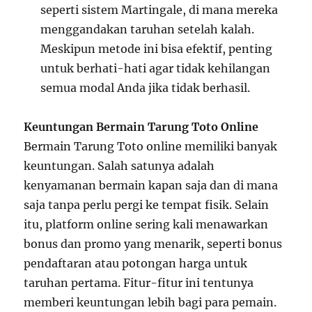
seperti sistem Martingale, di mana mereka
menggandakan taruhan setelah kalah.
Meskipun metode ini bisa efektif, penting
untuk berhati-hati agar tidak kehilangan
semua modal Anda jika tidak berhasil.
Keuntungan Bermain Tarung Toto Online
Bermain Tarung Toto online memiliki banyak
keuntungan. Salah satunya adalah
kenyamanan bermain kapan saja dan di mana
saja tanpa perlu pergi ke tempat fisik. Selain
itu, platform online sering kali menawarkan
bonus dan promo yang menarik, seperti bonus
pendaftaran atau potongan harga untuk
taruhan pertama. Fitur-fitur ini tentunya
memberi keuntungan lebih bagi para pemain.