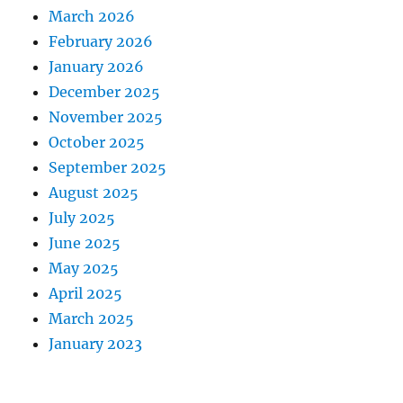
March 2026
February 2026
January 2026
December 2025
November 2025
October 2025
September 2025
August 2025
July 2025
June 2025
May 2025
April 2025
March 2025
January 2023