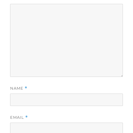
NAME
*
EMAIL
*