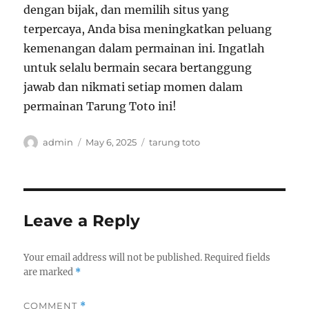
dengan bijak, dan memilih situs yang
terpercaya, Anda bisa meningkatkan peluang
kemenangan dalam permainan ini. Ingatlah
untuk selalu bermain secara bertanggung
jawab dan nikmati setiap momen dalam
permainan Tarung Toto ini!
Author
Posted
Tags
admin
May 6, 2025
tarung toto
on
Leave a Reply
Your email address will not be published.
Required fields
are marked
*
COMMENT
*