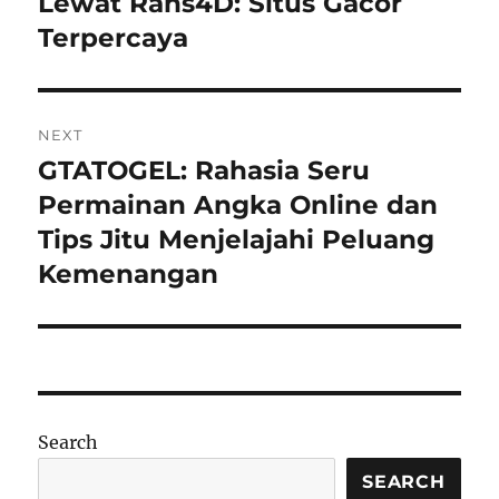
Lewat Rans4D: Situs Gacor
Terpercaya
NEXT
GTATOGEL: Rahasia Seru
Next
post:
Permainan Angka Online dan
Tips Jitu Menjelajahi Peluang
Kemenangan
Search
SEARCH