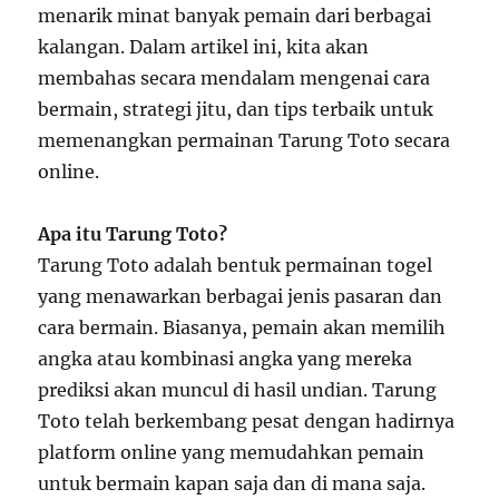
menarik minat banyak pemain dari berbagai
kalangan. Dalam artikel ini, kita akan
membahas secara mendalam mengenai cara
bermain, strategi jitu, dan tips terbaik untuk
memenangkan permainan Tarung Toto secara
online.
Apa itu Tarung Toto?
Tarung Toto adalah bentuk permainan togel
yang menawarkan berbagai jenis pasaran dan
cara bermain. Biasanya, pemain akan memilih
angka atau kombinasi angka yang mereka
prediksi akan muncul di hasil undian. Tarung
Toto telah berkembang pesat dengan hadirnya
platform online yang memudahkan pemain
untuk bermain kapan saja dan di mana saja.