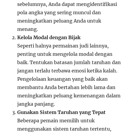
sebelumnya, Anda dapat mengidentifikasi
pola angka yang sering muncul dan
meningkatkan peluang Anda untuk
menang.
Kelola Modal dengan Bijak
Seperti halnya permainan judi lainnya,
penting untuk mengelola modal dengan
baik. Tentukan batasan jumlah taruhan dan
jangan terlalu terbawa emosi ketika kalah.
Pengelolaan keuangan yang baik akan
membantu Anda bertahan lebih lama dan
meningkatkan peluang kemenangan dalam
jangka panjang.
Gunakan Sistem Taruhan yang Tepat
Beberapa pemain memilih untuk
menggunakan sistem taruhan tertentu,