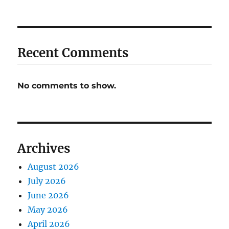
Recent Comments
No comments to show.
Archives
August 2026
July 2026
June 2026
May 2026
April 2026