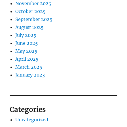
November 2025
October 2025
September 2025
August 2025
July 2025
June 2025
May 2025
April 2025
March 2025
January 2023
Categories
Uncategorized