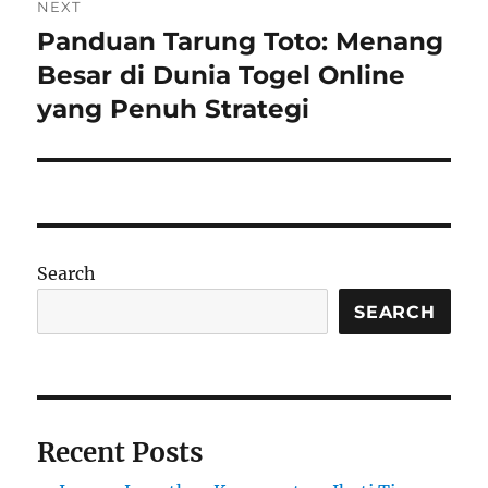
NEXT
Panduan Tarung Toto: Menang
Next
post:
Besar di Dunia Togel Online
yang Penuh Strategi
Search
SEARCH
Recent Posts