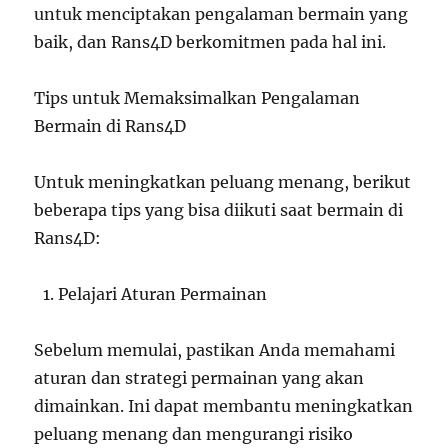
untuk menciptakan pengalaman bermain yang
baik, dan Rans4D berkomitmen pada hal ini.
Tips untuk Memaksimalkan Pengalaman
Bermain di Rans4D
Untuk meningkatkan peluang menang, berikut
beberapa tips yang bisa diikuti saat bermain di
Rans4D:
Pelajari Aturan Permainan
Sebelum memulai, pastikan Anda memahami
aturan dan strategi permainan yang akan
dimainkan. Ini dapat membantu meningkatkan
peluang menang dan mengurangi risiko