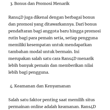
Bonus dan Promosi Menarik
Rans4D juga dikenal dengan berbagai bonus
dan promosi yang ditawarkannya. Dari bonus
pendaftaran bagi anggota baru hingga promosi
rutin bagi para pemain setia, setiap pengguna
memiliki kesempatan untuk mendapatkan
tambahan modal untuk bermain. Ini
merupakan salah satu cara Rans4D menarik
lebih banyak pemain dan memberikan nilai
lebih bagi pengguna.
Keamanan dan Kenyamanan
Salah satu faktor penting saat memilih situs
permainan online adalah keamanan. Rans4D