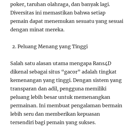
poker, taruhan olahraga, dan banyak lagi.
Diversitas ini memastikan bahwa setiap
pemain dapat menemukan sesuatu yang sesuai
dengan minat mereka.
Peluang Menang yang Tinggi
Salah satu alasan utama mengapa Rans4D
dikenal sebagai situs “gacor” adalah tingkat
kemenangan yang tinggi. Dengan sistem yang
transparan dan adil, pengguna memiliki
peluang lebih besar untuk memenangkan
permainan. Ini membuat pengalaman bermain
lebih seru dan memberikan kepuasan
tersendiri bagi pemain yang sukses.