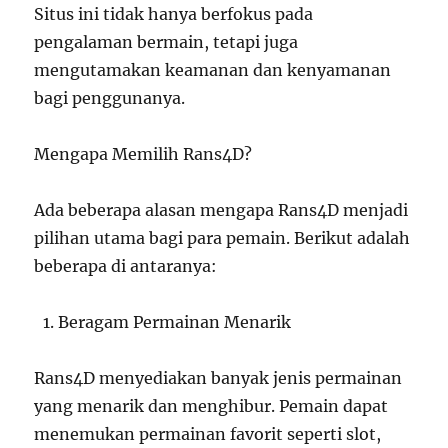
Situs ini tidak hanya berfokus pada
pengalaman bermain, tetapi juga
mengutamakan keamanan dan kenyamanan
bagi penggunanya.
Mengapa Memilih Rans4D?
Ada beberapa alasan mengapa Rans4D menjadi
pilihan utama bagi para pemain. Berikut adalah
beberapa di antaranya:
Beragam Permainan Menarik
Rans4D menyediakan banyak jenis permainan
yang menarik dan menghibur. Pemain dapat
menemukan permainan favorit seperti slot,