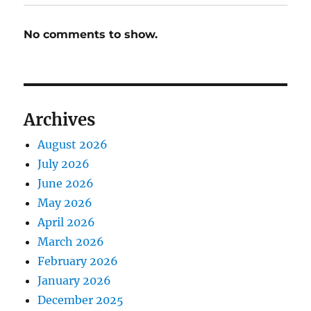
No comments to show.
Archives
August 2026
July 2026
June 2026
May 2026
April 2026
March 2026
February 2026
January 2026
December 2025