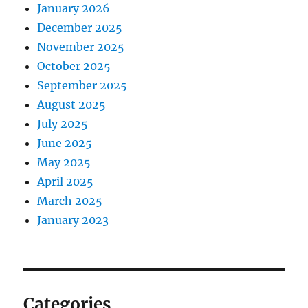
January 2026
December 2025
November 2025
October 2025
September 2025
August 2025
July 2025
June 2025
May 2025
April 2025
March 2025
January 2023
Categories