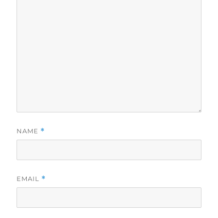
NAME
*
EMAIL
*