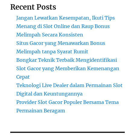
Recent Posts
Jangan Lewatkan Kesempatan, Ikuti Tips
Menang di Slot Online dan Raup Bonus
Melimpah Secara Konsisten
Situs Gacor yang Menawarkan Bonus
Melimpah tanpa Syarat Rumit
Bongkar Teknik Terbaik Mengidentifikasi
Slot Gacor yang Memberikan Kemenangan
Cepat
Teknologi Live Dealer dalam Permainan Slot
Digital dan Keuntungannya
Provider Slot Gacor Populer Bersama Tema
Permainan Beragam