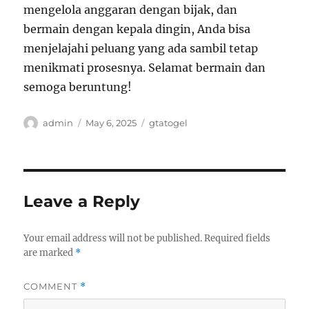
mengelola anggaran dengan bijak, dan
bermain dengan kepala dingin, Anda bisa
menjelajahi peluang yang ada sambil tetap
menikmati prosesnya. Selamat bermain dan
semoga beruntung!
Author
Posted
Tags
admin
May 6, 2025
gtatogel
on
Leave a Reply
Your email address will not be published.
Required fields
are marked
*
COMMENT
*