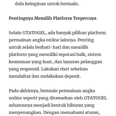
dulu keinginan untuk bermain.
Pentingnya Memilih Platform Terpercaya
Selain GTATOGEL, ada banyak pilihan platform
permainan angka online lainnya. Penting
untuk selalu berhati-hati dan memilih
platform yang memiliki reputasi baik, sistem
keamanan yang kuat, dan layanan pelanggan
yang responsif. Lakukan riset sebelum
mendaftar dan melakukan deposit.
Pada akhirnya, bermain permainan angka
online seperti yang ditawarkan oleh GTATOGEL
seharusnya menjadi bentuk hiburan yang
menyenangkan. Dengan memahami aturan,