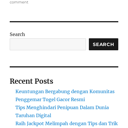
on
comment
Menemukan
Cara
Santai
Nikmati
Hiburan
Search
Digital
di
SEARCH
Era
Modern
Recent Posts
Keuntungan Bergabung dengan Komunitas
Penggemar Togel Gacor Resmi
Tips Menghindari Penipuan Dalam Dunia
Taruhan Digital
Raih Jackpot Melimpah dengan Tips dan Trik