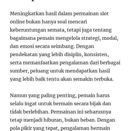
Meningkatkan hasil dalam permainan slot
online bukan hanya soal mencari
keberuntungan semata, tetapi juga tentang
bagaimana pemain mengelola strategi, modal,
dan emosi secara seimbang. Dengan
pendekatan yang lebih disiplin, konsisten,
serta memanfaatkan pengalaman dari berbagai
sumber, peluang untuk mendapatkan hasil
yang lebih baik tentu akan semakin terbuka.
Namun yang paling penting, pemain harus
selalu ingat untuk bermain secara bijak dan
tidak berlebihan. Permainan ini seharusnya
tetap menjadi hiburan, bukan beban. Dengan
pola pikir yang tepat, pengalaman bermain