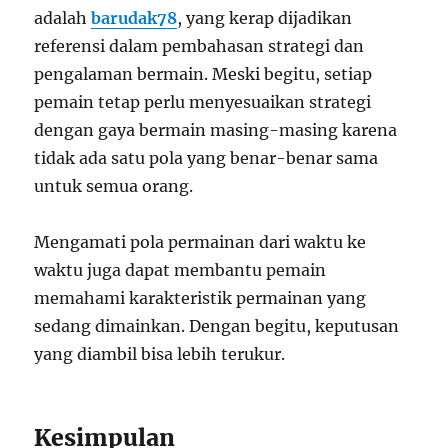
adalah
barudak78
, yang kerap dijadikan
referensi dalam pembahasan strategi dan
pengalaman bermain. Meski begitu, setiap
pemain tetap perlu menyesuaikan strategi
dengan gaya bermain masing-masing karena
tidak ada satu pola yang benar-benar sama
untuk semua orang.
Mengamati pola permainan dari waktu ke
waktu juga dapat membantu pemain
memahami karakteristik permainan yang
sedang dimainkan. Dengan begitu, keputusan
yang diambil bisa lebih terukur.
Kesimpulan