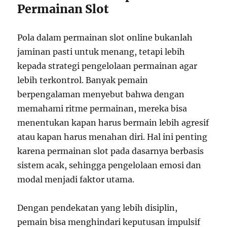
Permainan Slot
Pola dalam permainan slot online bukanlah
jaminan pasti untuk menang, tetapi lebih
kepada strategi pengelolaan permainan agar
lebih terkontrol. Banyak pemain
berpengalaman menyebut bahwa dengan
memahami ritme permainan, mereka bisa
menentukan kapan harus bermain lebih agresif
atau kapan harus menahan diri. Hal ini penting
karena permainan slot pada dasarnya berbasis
sistem acak, sehingga pengelolaan emosi dan
modal menjadi faktor utama.
Dengan pendekatan yang lebih disiplin,
pemain bisa menghindari keputusan impulsif