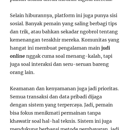
Selain hiburannya, platform ini juga punya sisi
sosial. Banyak pemain yang saling berbagi tips
dan trik, atau bahkan sekadar ngobrol tentang
kemenangan terakhir mereka. Komunitas yang
hangat ini membuat pengalaman main
judi
online
nggak cuma soal menang-kalah, tapi
juga soal interaksi dan seru-seruan bareng
orang lain.
Keamanan dan kenyamanan juga jadi prioritas.
Semua transaksi dan data pribadi dijaga
dengan sistem yang terpercaya. Jadi, pemain
bisa fokus menikmati permainan tanpa
khawatir soal hal-hal teknis. Sistem ini juga
mendukung berbagai metode pembayaran, jadi