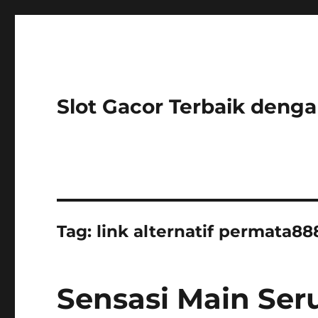
Slot Gacor Terbaik deng
Tag:
link alternatif permata88
Sensasi Main Ser