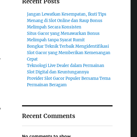
Recent Posts
Jangan Lewatkan Kesempatan, Ikuti Tips
Menang di Slot Online dan Raup Bonus
Melimpah Secara Konsisten
Situs Gacor yang Menawarkan Bonus
Melimpah tanpa Syarat Rumit
Bongkar Teknik Terbaik Mengidentifikasi
Slot Gacor yang Memberikan Kemenangan
,
Cepat
Teknologi Live Dealer dalam Permainan
Slot Digital dan Keuntungannya
Provider Slot Gacor Populer Bersama Tema
Permainan Beragam
p
Recent Comments
No comments to show.