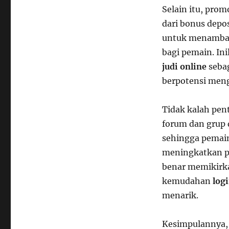
Selain itu, prom
dari bonus depo
untuk menambah
bagi pemain. Ini
judi online
sebag
berpotensi men
Tidak kalah pen
forum dan grup 
sehingga pemain
meningkatkan p
benar memikirka
kemudahan
log
menarik.
Kesimpulannya, k