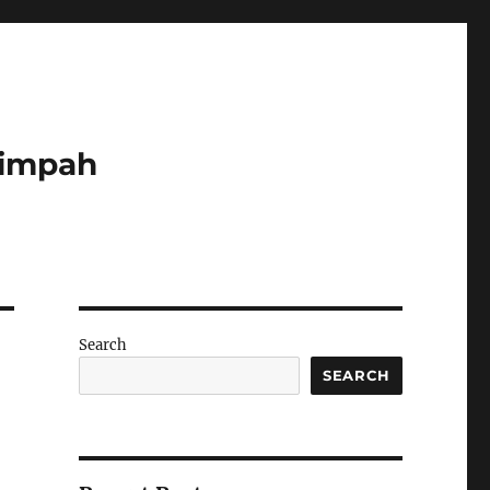
limpah
Search
SEARCH