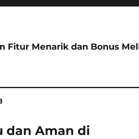
an Fitur Menarik dan Bonus Me
8
u dan Aman di