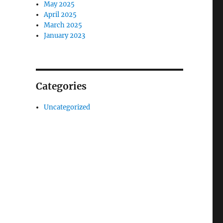
May 2025
April 2025
March 2025
January 2023
Categories
Uncategorized