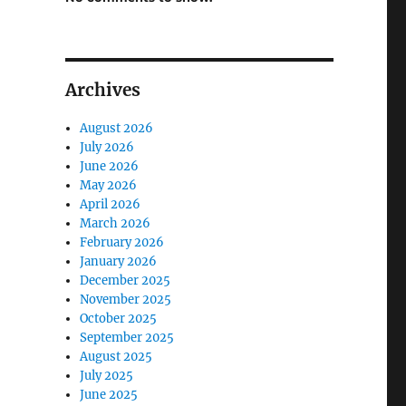
Archives
August 2026
July 2026
June 2026
May 2026
April 2026
March 2026
February 2026
January 2026
December 2025
November 2025
October 2025
September 2025
August 2025
July 2025
June 2025