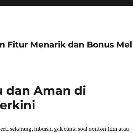
an Fitur Menarik dan Bonus Me
u dan Aman di
erkini
eperti sekarang, hiburan gak cuma soal nonton film atau