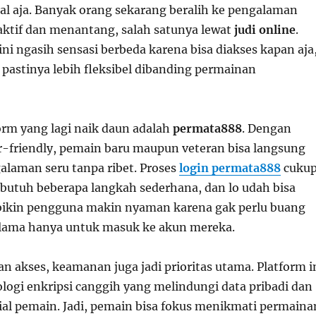
ial aja. Banyak orang sekarang beralih ke pengalaman
raktif dan menantang, salah satunya lewat
judi online
.
 ini ngasih sensasi berbeda karena bisa diakses kapan aja
 pastinya lebih fleksibel dibanding permainan
orm yang lagi naik daun adalah
permata888
. Dengan
r-friendly, pemain baru maupun veteran bisa langsung
laman seru tanpa ribet. Proses
login permata888
cuku
utuh beberapa langkah sederhana, dan lo udah bisa
 bikin pengguna makin nyaman karena gak perlu buang
lama hanya untuk masuk ke akun mereka.
n akses, keamanan juga jadi prioritas utama. Platform i
ologi enkripsi canggih yang melindungi data pribadi dan
sial pemain. Jadi, pemain bisa fokus menikmati permaina