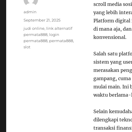
scroll media sos
Author
admin
yang lebih inte
Posted
September 21, 2025
Platform digital
on
Tags
judi online
,
link alternatif
di mana aja, dan
permata888
,
login
konvensional.
permata888
,
permata888
,
slot
Salah satu platf
sistem yang use
merasakan penga
gampang, cuma b
mulai main. Ini
waktu berlama-
Selain kemudaha
dilengkapi tekn
transaksi finan