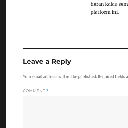
heran kalau sem
platform ini.
Leave a Reply
Your email address will not be published.
Required fields
COMMENT
*