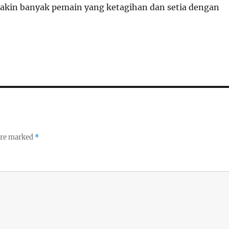
akin banyak pemain yang ketagihan dan setia dengan
 are marked
*