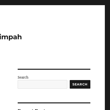
limpah
Search
SEARCH