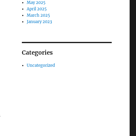
May 2025
April 2025
March 2025
January 2023
Categories
Uncategorized
n