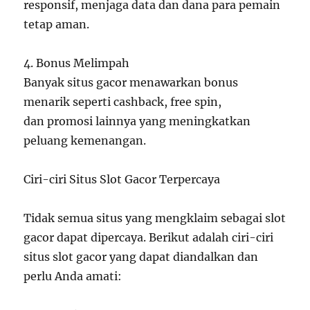
responsif, menjaga data dan dana para pemain
tetap aman.
4. Bonus Melimpah
Banyak situs gacor menawarkan bonus
menarik seperti cashback, free spin,
dan promosi lainnya yang meningkatkan
peluang kemenangan.
Ciri-ciri Situs Slot Gacor Terpercaya
Tidak semua situs yang mengklaim sebagai slot
gacor dapat dipercaya. Berikut adalah ciri-ciri
situs slot gacor yang dapat diandalkan dan
perlu Anda amati: