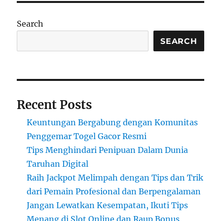
Search
SEARCH
Recent Posts
Keuntungan Bergabung dengan Komunitas
Penggemar Togel Gacor Resmi
Tips Menghindari Penipuan Dalam Dunia
Taruhan Digital
Raih Jackpot Melimpah dengan Tips dan Trik
dari Pemain Profesional dan Berpengalaman
Jangan Lewatkan Kesempatan, Ikuti Tips
Menang di Slot Online dan Raup Bonus