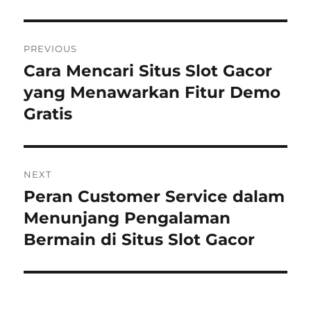
Post
PREVIOUS
navigation
Cara Mencari Situs Slot Gacor
Previous
post:
yang Menawarkan Fitur Demo
Gratis
NEXT
Peran Customer Service dalam
Next
post:
Menunjang Pengalaman
Bermain di Situs Slot Gacor