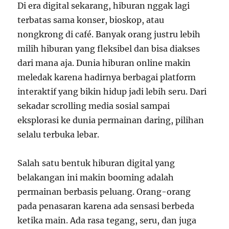
Di era digital sekarang, hiburan nggak lagi
terbatas sama konser, bioskop, atau
nongkrong di café. Banyak orang justru lebih
milih hiburan yang fleksibel dan bisa diakses
dari mana aja. Dunia hiburan online makin
meledak karena hadirnya berbagai platform
interaktif yang bikin hidup jadi lebih seru. Dari
sekadar scrolling media sosial sampai
eksplorasi ke dunia permainan daring, pilihan
selalu terbuka lebar.
Salah satu bentuk hiburan digital yang
belakangan ini makin booming adalah
permainan berbasis peluang. Orang-orang
pada penasaran karena ada sensasi berbeda
ketika main. Ada rasa tegang, seru, dan juga