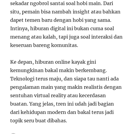
sekadar ngobrol santai soal hobi main. Dari
situ, pemain bisa nambah insight atau bahkan
dapet temen baru dengan hobi yang sama.
Intinya, hiburan digital ini bukan cuma soal
menang atau kalah, tapi juga soal interaksi dan
keseruan bareng komunitas.
Ke depan, hiburan online kayak gini
kemungkinan bakal makin berkembang.
Teknologi terus maju, dan siapa tau nanti ada
pengalaman main yang makin realistis dengan
sentuhan virtual reality atau kecerdasan
buatan. Yang jelas, tren ini udah jadi bagian
dari kehidupan modern dan bakal terus jadi
topik seru buat dibahas.