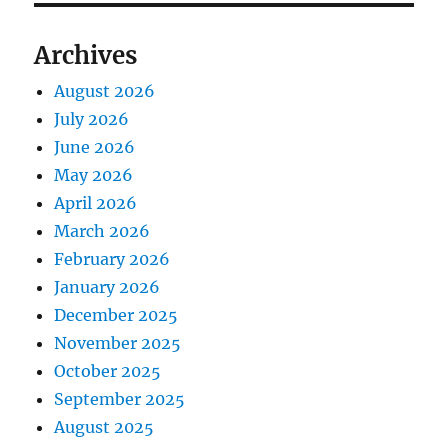
Archives
August 2026
July 2026
June 2026
May 2026
April 2026
March 2026
February 2026
January 2026
December 2025
November 2025
October 2025
September 2025
August 2025