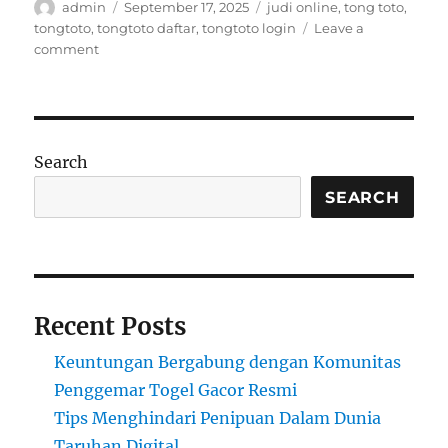
Author
Posted
Tags
admin
September 17, 2025
judi online
,
tong toto
,
on
tongtoto
,
tongtoto daftar
,
tongtoto login
Leave a
on
comment
Dunia
Hiburan
Digital
yang
Selalu
Search
Bikin
Penasaran
SEARCH
Recent Posts
Keuntungan Bergabung dengan Komunitas
Penggemar Togel Gacor Resmi
Tips Menghindari Penipuan Dalam Dunia
Taruhan Digital