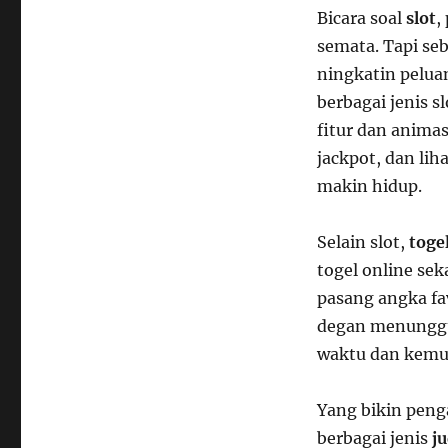
Menghibur
Bicara soal
slot
,
semata. Tapi seb
ningkatin pelua
berbagai jenis s
fitur dan anima
jackpot, dan li
makin hidup.
Selain slot,
toge
togel online sek
pasang angka fav
degan menunggu 
waktu dan kemuda
Yang bikin pen
berbagai jenis
ju