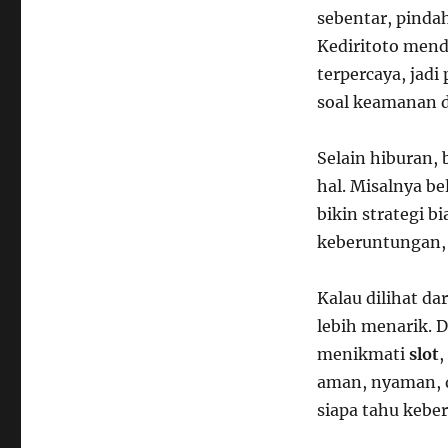
sebentar, pindah
Kediritoto men
terpercaya, jad
soal keamanan d
Selain hiburan, 
hal. Misalnya b
bikin strategi bi
keberuntungan, t
Kalau dilihat da
lebih menarik. D
menikmati
slot
,
aman, nyaman, d
siapa tahu keber