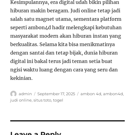
Kesimpulannya, era digital udah bikin pilihan
hiburan makin beragam. Judi online tetap jadi
salah satu magnet utama, sementara platform
seperti ambon4d hadir melengkapi kebutuhan
masyarakat modern akan hiburan instan yang
berkualitas. Selama kita bisa menikmatinya
dengan santai dan tetap bijak, dunia hiburan
digital ini bakal terus jadi teman setia buat
ngisi waktu luang dengan cara yang seru dan
kekinian.
Author
Posted
Tags
admin
September 17, 2025
ambon 4d
,
ambon4d
,
on
judi online
,
situs toto
,
togel
Leave a Reply