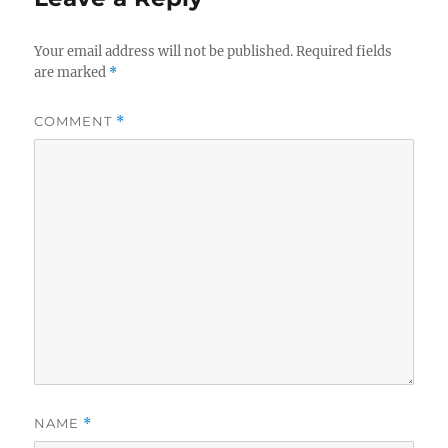
Your email address will not be published.
Required fields
are marked
*
COMMENT
*
NAME
*