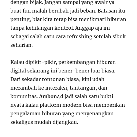
dengan bijak. Jangan sampai yang awalnya
buat fun malah berubah jadi beban. Batasan itu
penting, biar kita tetap bisa menikmati hiburan
tanpa kehilangan kontrol. Anggap aja ini
sebagai salah satu cara refreshing setelah sibuk
seharian.
Kalau dipikir-pikir, perkembangan hiburan
digital sekarang ini bener-bener luar biasa.
Dari sekadar tontonan biasa, kini udah
merambah ke interaksi, tantangan, dan
komunitas.
Ambon4d
jadi salah satu bukti
nyata kalau platform modern bisa memberikan
pengalaman hiburan yang menyenangkan
sekaligus mudah dijangkau.