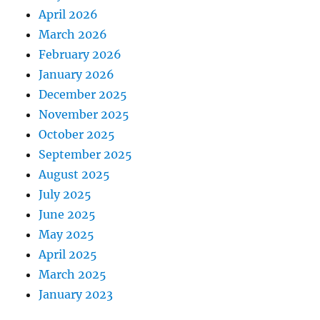
April 2026
March 2026
February 2026
January 2026
December 2025
November 2025
October 2025
September 2025
August 2025
July 2025
June 2025
May 2025
April 2025
March 2025
January 2023