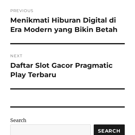
Post
PREVIOUS
navigation
Menikmati Hiburan Digital di
Previous
post:
Era Modern yang Bikin Betah
NEXT
Daftar Slot Gacor Pragmatic
Next
post:
Play Terbaru
Search
SEARCH