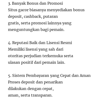
3. Banyak Bonus dan Promosi
Situs gacor biasanya menyediakan bonus
deposit, cashback, putaran
gratis, serta promosi lainnya yang
menguntungkan bagi pemain.
4. Reputasi Baik dan Lisensi Resmi
Memiliki lisensi yang sah dari
otoritas perjudian terkemuka serta
ulasan positif dari pemain lain.
5. Sistem Pembayaran yang Cepat dan Aman
Proses deposit dan penarikan
dilakukan dengan cepat,
aman, serta transparan.