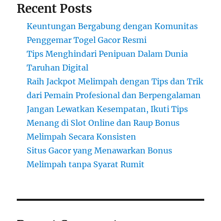
Recent Posts
Keuntungan Bergabung dengan Komunitas
Penggemar Togel Gacor Resmi
Tips Menghindari Penipuan Dalam Dunia
Taruhan Digital
Raih Jackpot Melimpah dengan Tips dan Trik
dari Pemain Profesional dan Berpengalaman
Jangan Lewatkan Kesempatan, Ikuti Tips
Menang di Slot Online dan Raup Bonus
Melimpah Secara Konsisten
Situs Gacor yang Menawarkan Bonus
Melimpah tanpa Syarat Rumit