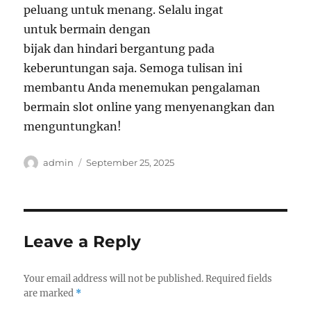
peluang untuk menang. Selalu ingat
untuk bermain dengan
bijak dan hindari bergantung pada
keberuntungan saja. Semoga tulisan ini
membantu Anda menemukan pengalaman
bermain slot online yang menyenangkan dan
menguntungkan!
Author
Posted
admin
September 25, 2025
on
Leave a Reply
Your email address will not be published.
Required fields
are marked
*