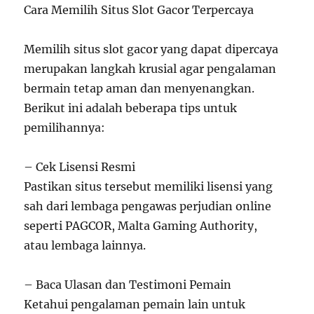
Cara Memilih Situs Slot Gacor Terpercaya
Memilih situs slot gacor yang dapat dipercaya
merupakan langkah krusial agar pengalaman
bermain tetap aman dan menyenangkan.
Berikut ini adalah beberapa tips untuk
pemilihannya:
– Cek Lisensi Resmi
Pastikan situs tersebut memiliki lisensi yang
sah dari lembaga pengawas perjudian online
seperti PAGCOR, Malta Gaming Authority,
atau lembaga lainnya.
– Baca Ulasan dan Testimoni Pemain
Ketahui pengalaman pemain lain untuk