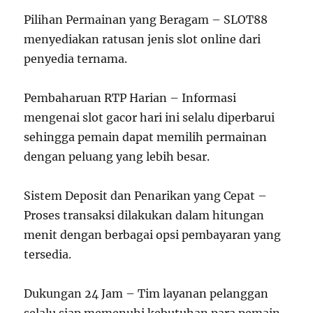
Pilihan Permainan yang Beragam – SLOT88
menyediakan ratusan jenis slot online dari
penyedia ternama.
Pembaharuan RTP Harian – Informasi
mengenai slot gacor hari ini selalu diperbarui
sehingga pemain dapat memilih permainan
dengan peluang yang lebih besar.
Sistem Deposit dan Penarikan yang Cepat –
Proses transaksi dilakukan dalam hitungan
menit dengan berbagai opsi pembayaran yang
tersedia.
Dukungan 24 Jam – Tim layanan pelanggan