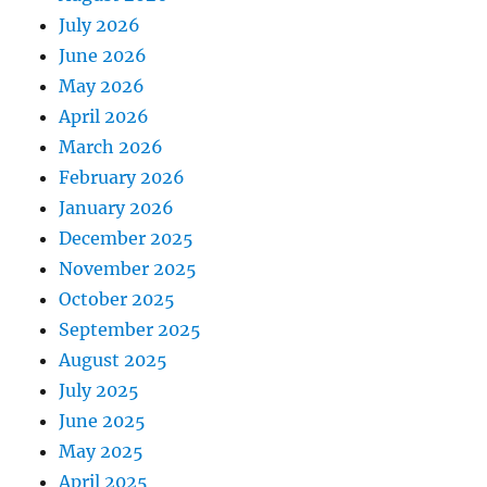
July 2026
June 2026
May 2026
April 2026
March 2026
February 2026
January 2026
December 2025
November 2025
October 2025
September 2025
August 2025
July 2025
June 2025
May 2025
April 2025