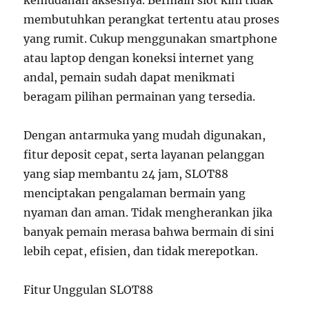
kemudahan aksesnya. Bermain slot kini tidak
membutuhkan perangkat tertentu atau proses
yang rumit. Cukup menggunakan smartphone
atau laptop dengan koneksi internet yang
andal, pemain sudah dapat menikmati
beragam pilihan permainan yang tersedia.
Dengan antarmuka yang mudah digunakan,
fitur deposit cepat, serta layanan pelanggan
yang siap membantu 24 jam, SLOT88
menciptakan pengalaman bermain yang
nyaman dan aman. Tidak mengherankan jika
banyak pemain merasa bahwa bermain di sini
lebih cepat, efisien, dan tidak merepotkan.
Fitur Unggulan SLOT88