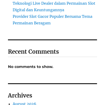
Teknologi Live Dealer dalam Permainan Slot
Digital dan Keuntungannya
Provider Slot Gacor Populer Bersama Tema
Permainan Beragam
Recent Comments
No comments to show.
Archives
August 2026