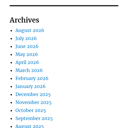
Archives
August 2026
July 2026
June 2026
May 2026
April 2026
March 2026
February 2026
January 2026
December 2025
November 2025
October 2025
September 2025
August 2025