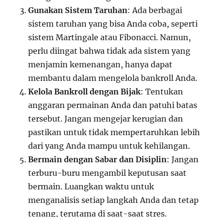
Gunakan Sistem Taruhan
: Ada berbagai
sistem taruhan yang bisa Anda coba, seperti
sistem Martingale atau Fibonacci. Namun,
perlu diingat bahwa tidak ada sistem yang
menjamin kemenangan, hanya dapat
membantu dalam mengelola bankroll Anda.
Kelola Bankroll dengan Bijak
: Tentukan
anggaran permainan Anda dan patuhi batas
tersebut. Jangan mengejar kerugian dan
pastikan untuk tidak mempertaruhkan lebih
dari yang Anda mampu untuk kehilangan.
Bermain dengan Sabar dan Disiplin
: Jangan
terburu-buru mengambil keputusan saat
bermain. Luangkan waktu untuk
menganalisis setiap langkah Anda dan tetap
tenang, terutama di saat-saat stres.