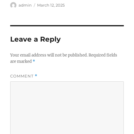
Author
Posted
admin
March 12, 2025
on
Leave a Reply
Your email address will not be published.
Required fields
are marked
*
COMMENT
*