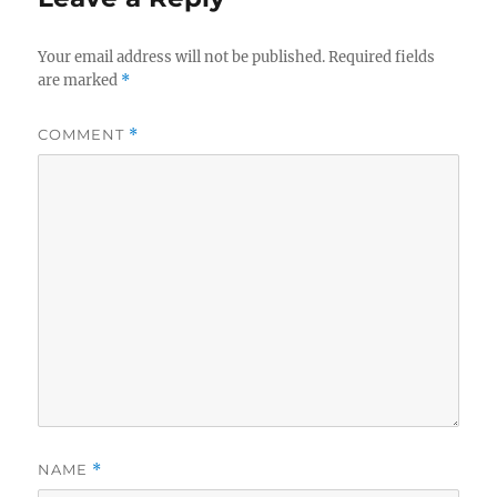
Your email address will not be published.
Required fields
are marked
*
COMMENT
*
NAME
*