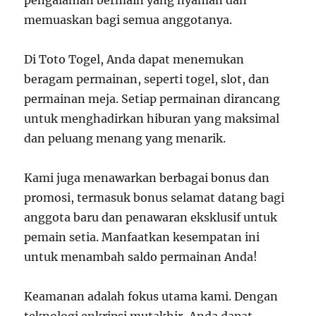
pengalaman bermain yang nyaman dan
memuaskan bagi semua anggotanya.
Di Toto Togel, Anda dapat menemukan
beragam permainan, seperti togel, slot, dan
permainan meja. Setiap permainan dirancang
untuk menghadirkan hiburan yang maksimal
dan peluang menang yang menarik.
Kami juga menawarkan berbagai bonus dan
promosi, termasuk bonus selamat datang bagi
anggota baru dan penawaran eksklusif untuk
pemain setia. Manfaatkan kesempatan ini
untuk menambah saldo permainan Anda!
Keamanan adalah fokus utama kami. Dengan