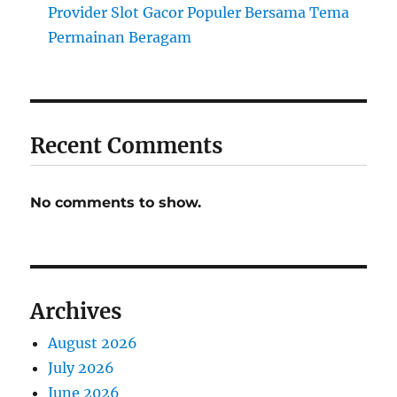
Provider Slot Gacor Populer Bersama Tema
Permainan Beragam
Recent Comments
No comments to show.
Archives
August 2026
July 2026
June 2026