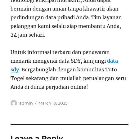
teknologi enkripsi mutakhir, Anda dapat
bermain dengan aman tanpa khawatir akan
perlindungan data pribadi Anda. Tim layanan
pelanggan kami selalu siap membantu Anda,
24 jam sehari.
Untuk informasi terbaru dan penawaran
menarik mengenai data SDY, kunjungi
data
sdy
. Bergabunglah dengan komunitas Toto
Togel sekarang dan mulailah petualangan seru
Anda di dunia perjudian online!
Author
Posted
admin
March 19, 2025
on
Leave a Reply