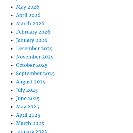
May 2026
April 2026
March 2026
February 2026
January 2026
December 2025
November 2025
October 2025
September 2025
August 2025
July 2025
June 2025
May 2025
April 2025
March 2025
January 2023