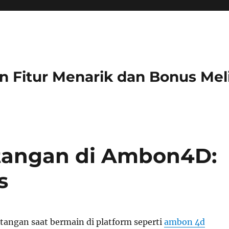
an Fitur Menarik dan Bonus Me
tangan di Ambon4D:
s
angan saat bermain di platform seperti
ambon 4d