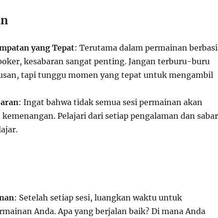
an
mpatan yang Tepat
: Terutama dalam permainan berbasi
 poker, kesabaran sangat penting. Jangan terburu-buru
san, tapi tunggu momen yang tepat untuk mengambil
jaran
: Ingat bahwa tidak semua sesi permainan akan
 kemenangan. Pelajari dari setiap pengalaman dan sabar
ajar.
inan
: Setelah setiap sesi, luangkan waktu untuk
rmainan Anda. Apa yang berjalan baik? Di mana Anda