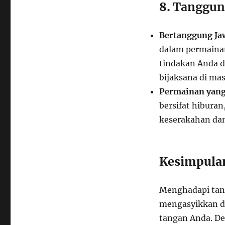
8.
Tanggun
Bertanggung Ja
dalam permaina
tindakan Anda d
bijaksana di ma
Permainan yang
bersifat hiburan
keserakahan dan
Kesimpula
Menghadapi tan
mengasyikkan da
tangan Anda. Den