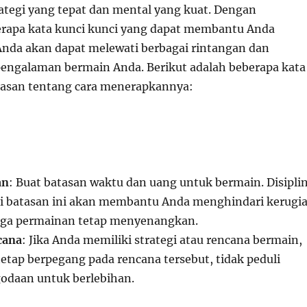
tegi yang tepat dan mental yang kuat. Dengan
apa kata kunci kunci yang dapat membantu Anda
Anda akan dapat melewati berbagai rintangan dan
engalaman bermain Anda. Berikut adalah beberapa kata
lasan tentang cara menerapkannya:
an
: Buat batasan waktu dan uang untuk bermain. Disipli
i batasan ini akan membantu Anda menghindari kerugi
aga permainan tetap menyenangkan.
cana
: Jika Anda memiliki strategi atau rencana bermain,
etap berpegang pada rencana tersebut, tidak peduli
godaan untuk berlebihan.