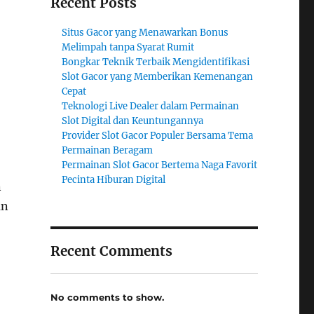
Recent Posts
Situs Gacor yang Menawarkan Bonus
Melimpah tanpa Syarat Rumit
Bongkar Teknik Terbaik Mengidentifikasi
Slot Gacor yang Memberikan Kemenangan
Cepat
Teknologi Live Dealer dalam Permainan
Slot Digital dan Keuntungannya
Provider Slot Gacor Populer Bersama Tema
Permainan Beragam
Permainan Slot Gacor Bertema Naga Favorit
Pecinta Hiburan Digital
n
an
Recent Comments
No comments to show.