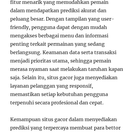
fitur menarik yang memudahkan pemain
dalam mendapatkan prediksi akurat dan
peluang besar. Dengan tampilan yang user-
friendly, pengguna dapat dengan mudah
mengakses berbagai menu dan informasi
penting terkait permainan yang sedang
berlangsung. Keamanan data serta transaksi
menjadi prioritas utama, sehingga pemain
merasa nyaman saat melakukan taruhan kapan
saja. Selain itu, situs gacor juga menyediakan
layanan pelanggan yang responsif,
memastikan setiap kebutuhan pengguna
terpenuhi secara profesional dan cepat.
Kemampuan situs gacor dalam menyediakan
prediksi yang terpercaya membuat para bettor