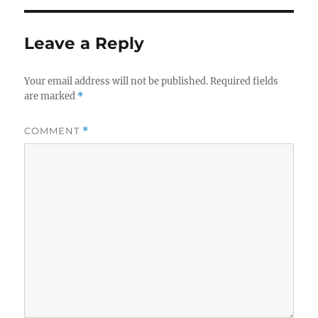
Leave a Reply
Your email address will not be published.
Required fields
are marked
*
COMMENT
*