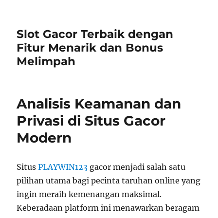
Slot Gacor Terbaik dengan
Fitur Menarik dan Bonus
Melimpah
Analisis Keamanan dan
Privasi di Situs Gacor
Modern
Situs
PLAYWIN123
gacor menjadi salah satu
pilihan utama bagi pecinta taruhan online yang
ingin meraih kemenangan maksimal.
Keberadaan platform ini menawarkan beragam