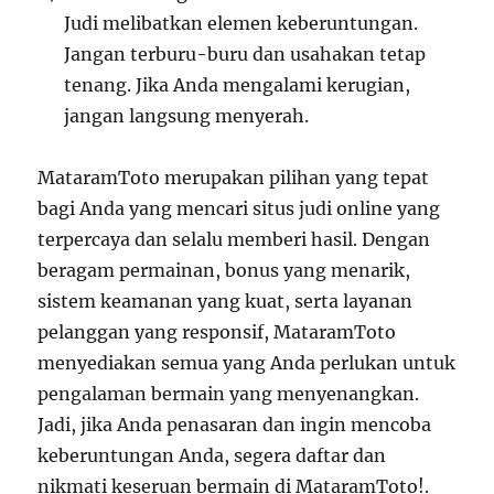
Judi melibatkan elemen keberuntungan.
Jangan terburu-buru dan usahakan tetap
tenang. Jika Anda mengalami kerugian,
jangan langsung menyerah.
MataramToto merupakan pilihan yang tepat
bagi Anda yang mencari situs judi online yang
terpercaya dan selalu memberi hasil. Dengan
beragam permainan, bonus yang menarik,
sistem keamanan yang kuat, serta layanan
pelanggan yang responsif, MataramToto
menyediakan semua yang Anda perlukan untuk
pengalaman bermain yang menyenangkan.
Jadi, jika Anda penasaran dan ingin mencoba
keberuntungan Anda, segera daftar dan
nikmati keseruan bermain di MataramToto!.