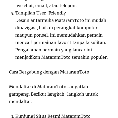
live chat, email, atau telepon.
Tampilan User-Friendly
Desain antarmuka MataramToto ini mudah
dinavigasi, baik di perangkat komputer
maupun ponsel. Ini memudahkan pemain
mencari permainan favorit tanpa kesulitan.
Pengalaman bermain yang lancar ini
menjadikan MataramToto semakin populer.
Cara Bergabung dengan MataramToto
Mendaftar di MataramToto sangatlah
gampang. Berikut langkah-langkah untuk
mendaftar:
Kunjungi Situs Resmi MataramToto