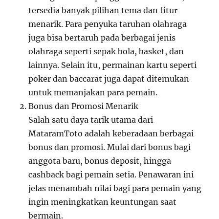
tersedia banyak pilihan tema dan fitur
menarik. Para penyuka taruhan olahraga
juga bisa bertaruh pada berbagai jenis
olahraga seperti sepak bola, basket, dan
lainnya. Selain itu, permainan kartu seperti
poker dan baccarat juga dapat ditemukan
untuk memanjakan para pemain.
Bonus dan Promosi Menarik
Salah satu daya tarik utama dari
MataramToto adalah keberadaan berbagai
bonus dan promosi. Mulai dari bonus bagi
anggota baru, bonus deposit, hingga
cashback bagi pemain setia. Penawaran ini
jelas menambah nilai bagi para pemain yang
ingin meningkatkan keuntungan saat
bermain.