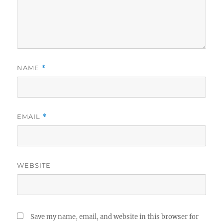
NAME
*
EMAIL
*
WEBSITE
Save my name, email, and website in this browser for