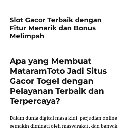
Slot Gacor Terbaik dengan
Fitur Menarik dan Bonus
Melimpah
Apa yang Membuat
MataramToto Jadi Situs
Gacor Togel dengan
Pelayanan Terbaik dan
Terpercaya?
Dalam dunia digital masa kini, perjudian online
semakin diminati oleh masyarakat, dan banyak