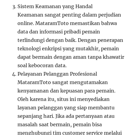
Sistem Keamanan yang Handal
Keamanan sangat penting dalam perjudian
online. MataramToto memastikan bahwa
data dan informasi pribadi pemain
terlindungi dengan baik. Dengan penerapan
teknologi enkripsi yang mutakhir, pemain
dapat bermain dengan aman tanpa khawatir
soal kebocoran data.
Pelayanan Pelanggan Profesional
MataramToto sangat mengutamakan
kenyamanan dan kepuasan para pemain.
Oleh karena itu, situs ini menyediakan
layanan pelanggan yang siap membantu
sepanjang hari. Jika ada pertanyaan atau
masalah saat bermain, pemain bisa
menghubungi tim customer service melalui