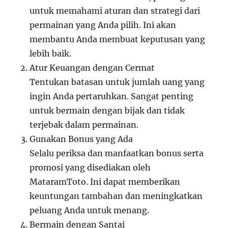
untuk memahami aturan dan strategi dari
permainan yang Anda pilih. Ini akan
membantu Anda membuat keputusan yang
lebih baik.
Atur Keuangan dengan Cermat
Tentukan batasan untuk jumlah uang yang
ingin Anda pertaruhkan. Sangat penting
untuk bermain dengan bijak dan tidak
terjebak dalam permainan.
Gunakan Bonus yang Ada
Selalu periksa dan manfaatkan bonus serta
promosi yang disediakan oleh
MataramToto. Ini dapat memberikan
keuntungan tambahan dan meningkatkan
peluang Anda untuk menang.
Bermain dengan Santai