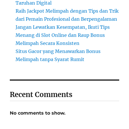
Taruhan Digital
Raih Jackpot Melimpah dengan Tips dan Trik
dari Pemain Profesional dan Berpengalaman
Jangan Lewatkan Kesempatan, Ikuti Tips
Menang di Slot Online dan Raup Bonus
Melimpah Secara Konsisten
Situs Gacor yang Menawarkan Bonus
Melimpah tanpa Syarat Rumit
Recent Comments
No comments to show.