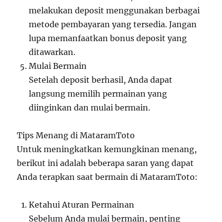
melakukan deposit menggunakan berbagai
metode pembayaran yang tersedia. Jangan
lupa memanfaatkan bonus deposit yang
ditawarkan.
Mulai Bermain
Setelah deposit berhasil, Anda dapat
langsung memilih permainan yang
diinginkan dan mulai bermain.
Tips Menang di MataramToto
Untuk meningkatkan kemungkinan menang,
berikut ini adalah beberapa saran yang dapat
Anda terapkan saat bermain di MataramToto:
Ketahui Aturan Permainan
Sebelum Anda mulai bermain, penting