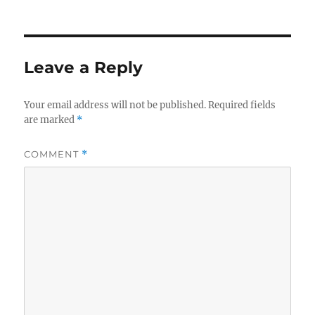
on
Leave a Reply
Your email address will not be published.
Required fields
are marked
*
COMMENT
*