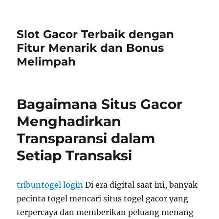
Slot Gacor Terbaik dengan
Fitur Menarik dan Bonus
Melimpah
Bagaimana Situs Gacor
Menghadirkan
Transparansi dalam
Setiap Transaksi
tribuntogel login
Di era digital saat ini, banyak
pecinta togel mencari situs togel gacor yang
terpercaya dan memberikan peluang menang