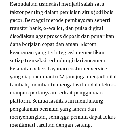
Kemudahan transaksi menjadi salah satu
faktor penting dalam penilaian situs judi bola
gacor. Berbagai metode pembayaran seperti
transfer bank, e-wallet, dan pulsa digital
disediakan agar proses deposit dan penarikan
dana berjalan cepat dan aman. Sistem
keamanan yang terintegrasi memastikan
setiap transaksi terlindungi dari ancaman
kejahatan siber. Layanan customer service
yang siap membantu 24 jam juga menjadi nilai
tambah, membantu mengatasi kendala teknis
maupun pertanyaan terkait penggunaan
platform. Semua fasilitas ini mendukung
pengalaman bermain yang lancar dan
menyenangkan, sehingga pemain dapat fokus
menikmati taruhan dengan tenang.