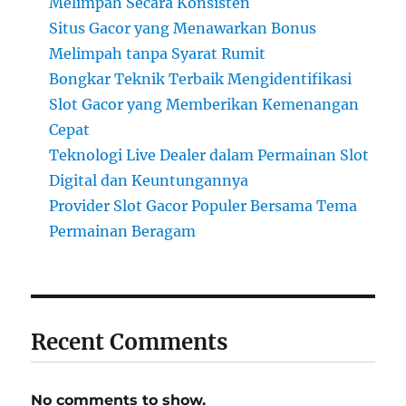
Melimpah Secara Konsisten
Situs Gacor yang Menawarkan Bonus
Melimpah tanpa Syarat Rumit
Bongkar Teknik Terbaik Mengidentifikasi
Slot Gacor yang Memberikan Kemenangan
Cepat
Teknologi Live Dealer dalam Permainan Slot
Digital dan Keuntungannya
Provider Slot Gacor Populer Bersama Tema
Permainan Beragam
Recent Comments
No comments to show.