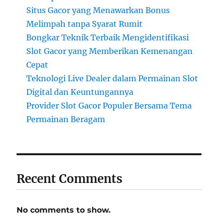
Situs Gacor yang Menawarkan Bonus
Melimpah tanpa Syarat Rumit
Bongkar Teknik Terbaik Mengidentifikasi
Slot Gacor yang Memberikan Kemenangan
Cepat
Teknologi Live Dealer dalam Permainan Slot
Digital dan Keuntungannya
Provider Slot Gacor Populer Bersama Tema
Permainan Beragam
Recent Comments
No comments to show.