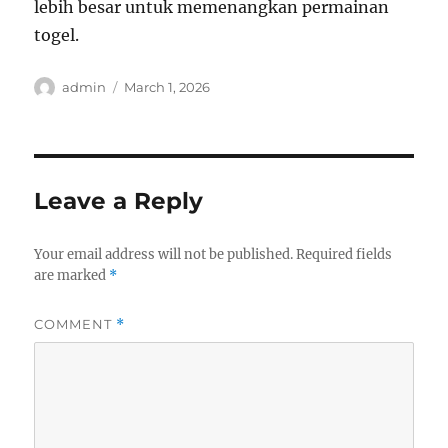
lebih besar untuk memenangkan permainan
togel.
Author
Posted
admin
March 1, 2026
on
Leave a Reply
Your email address will not be published.
Required fields
are marked
*
COMMENT
*