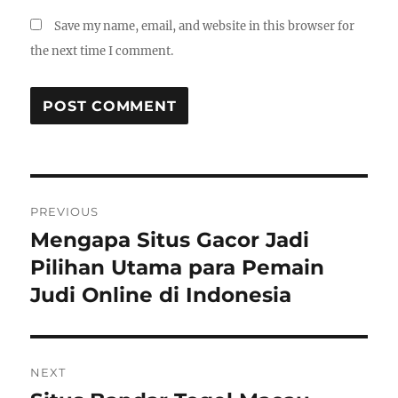
Save my name, email, and website in this browser for
the next time I comment.
Post
PREVIOUS
navigation
Mengapa Situs Gacor Jadi
Previous
post:
Pilihan Utama para Pemain
Judi Online di Indonesia
NEXT