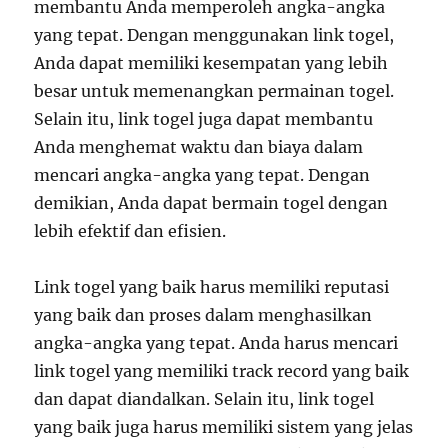
membantu Anda memperoleh angka-angka
yang tepat. Dengan menggunakan link togel,
Anda dapat memiliki kesempatan yang lebih
besar untuk memenangkan permainan togel.
Selain itu, link togel juga dapat membantu
Anda menghemat waktu dan biaya dalam
mencari angka-angka yang tepat. Dengan
demikian, Anda dapat bermain togel dengan
lebih efektif dan efisien.
Link togel yang baik harus memiliki reputasi
yang baik dan proses dalam menghasilkan
angka-angka yang tepat. Anda harus mencari
link togel yang memiliki track record yang baik
dan dapat diandalkan. Selain itu, link togel
yang baik juga harus memiliki sistem yang jelas