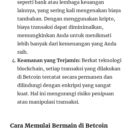
seperti bank atau lembaga keuangan
lainnya, yang sering kali mengenakan biaya
tambahan. Dengan menggunakan kripto,
biaya transaksi dapat diminimalkan,
memungkinkan Anda untuk menikmati
lebih banyak dari kemenangan yang Anda
raih.
Keamanan yang Terjamin:
Berkat teknologi
blockchain, setiap transaksi yang dilakukan
di Betcoin tercatat secara permanen dan
dilindungi dengan enkripsi yang sangat
kuat. Hal ini mengurangi risiko penipuan
atau manipulasi transaksi.
Cara Memulai Bermain di Betcoin