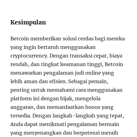
Kesimpulan
Betcoin memberikan solusi cerdas bagi mereka
yang ingin bertaruh menggunakan
cryptocurrency. Dengan transaksi cepat, biaya
rendah, dan tingkat keamanan tinggi, Betcoin
menawarkan pengalaman judi online yang
lebih aman dan efisien. Sebagai pemain,
penting untuk memahami cara menggunakan
platform ini dengan bijak, mengelola
anggaran, dan memanfaatkan bonus yang
tersedia. Dengan langkah-langkah yang tepat,
Anda dapat menikmati pengalaman bermain
yang menyenangkan dan berpotensi meraih