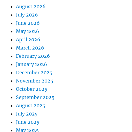
August 2026
July 2026
June 2026
May 2026
April 2026
March 2026
February 2026
January 2026
December 2025
November 2025
October 2025
September 2025
August 2025
July 2025
June 2025
May 2025