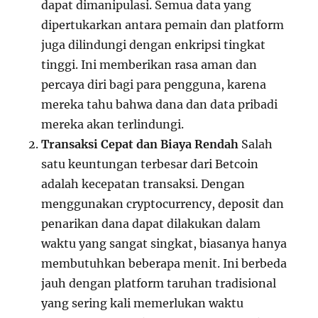
dapat dimanipulasi. Semua data yang
dipertukarkan antara pemain dan platform
juga dilindungi dengan enkripsi tingkat
tinggi. Ini memberikan rasa aman dan
percaya diri bagi para pengguna, karena
mereka tahu bahwa dana dan data pribadi
mereka akan terlindungi.
Transaksi Cepat dan Biaya Rendah
Salah
satu keuntungan terbesar dari Betcoin
adalah kecepatan transaksi. Dengan
menggunakan cryptocurrency, deposit dan
penarikan dana dapat dilakukan dalam
waktu yang sangat singkat, biasanya hanya
membutuhkan beberapa menit. Ini berbeda
jauh dengan platform taruhan tradisional
yang sering kali memerlukan waktu