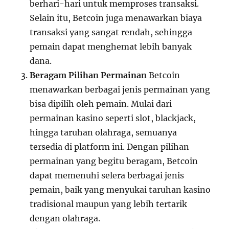
berhari-hari untuk memproses transaksi.
Selain itu, Betcoin juga menawarkan biaya
transaksi yang sangat rendah, sehingga
pemain dapat menghemat lebih banyak
dana.
Beragam Pilihan Permainan
Betcoin
menawarkan berbagai jenis permainan yang
bisa dipilih oleh pemain. Mulai dari
permainan kasino seperti slot, blackjack,
hingga taruhan olahraga, semuanya
tersedia di platform ini. Dengan pilihan
permainan yang begitu beragam, Betcoin
dapat memenuhi selera berbagai jenis
pemain, baik yang menyukai taruhan kasino
tradisional maupun yang lebih tertarik
dengan olahraga.