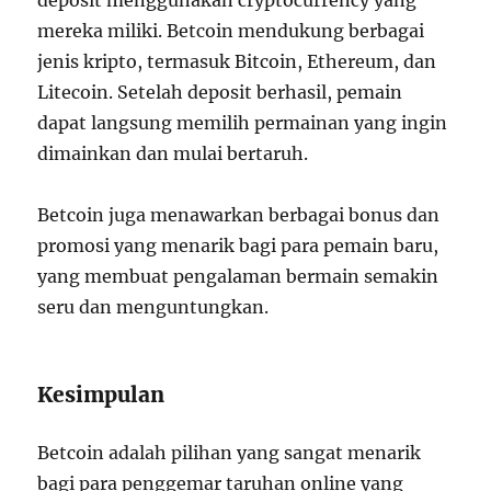
deposit menggunakan cryptocurrency yang
mereka miliki. Betcoin mendukung berbagai
jenis kripto, termasuk Bitcoin, Ethereum, dan
Litecoin. Setelah deposit berhasil, pemain
dapat langsung memilih permainan yang ingin
dimainkan dan mulai bertaruh.
Betcoin juga menawarkan berbagai bonus dan
promosi yang menarik bagi para pemain baru,
yang membuat pengalaman bermain semakin
seru dan menguntungkan.
Kesimpulan
Betcoin adalah pilihan yang sangat menarik
bagi para penggemar taruhan online yang