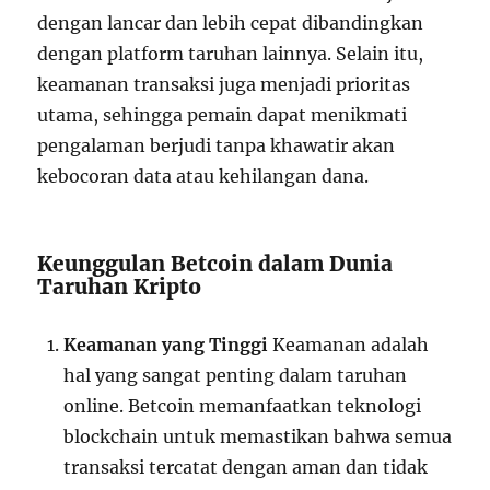
dengan lancar dan lebih cepat dibandingkan
dengan platform taruhan lainnya. Selain itu,
keamanan transaksi juga menjadi prioritas
utama, sehingga pemain dapat menikmati
pengalaman berjudi tanpa khawatir akan
kebocoran data atau kehilangan dana.
Keunggulan Betcoin dalam Dunia
Taruhan Kripto
Keamanan yang Tinggi
Keamanan adalah
hal yang sangat penting dalam taruhan
online. Betcoin memanfaatkan teknologi
blockchain untuk memastikan bahwa semua
transaksi tercatat dengan aman dan tidak