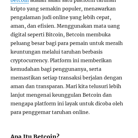
betcoin
adalah salah satu platform taruhan
kripto yang semakin populer, menawarkan
pengalaman judi online yang lebih cepat,
aman, dan efisien. Menggunakan mata uang
digital seperti Bitcoin, Betcoin membuka
peluang besar bagi para pemain untuk meraih
keuntungan melalui taruhan berbasis
cryptocurrency. Platform ini memberikan
kemudahan bagi penggunanya, serta
memastikan setiap transaksi berjalan dengan
aman dan transparan. Mari kita telusuri lebih
lanjut mengenai keunggulan Betcoin dan
mengapa platform ini layak untuk dicoba oleh
para penggemar taruhan online.
Apa Itu Betcoin?