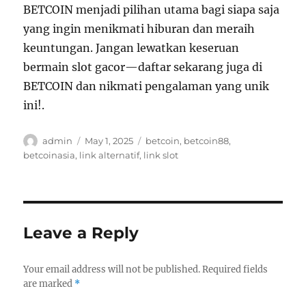
BETCOIN menjadi pilihan utama bagi siapa saja
yang ingin menikmati hiburan dan meraih
keuntungan. Jangan lewatkan keseruan
bermain slot gacor—daftar sekarang juga di
BETCOIN dan nikmati pengalaman yang unik
ini!.
Author
Posted
Tags
admin
May 1, 2025
betcoin
,
betcoin88
,
on
betcoinasia
,
link alternatif
,
link slot
Leave a Reply
Your email address will not be published.
Required fields
are marked
*