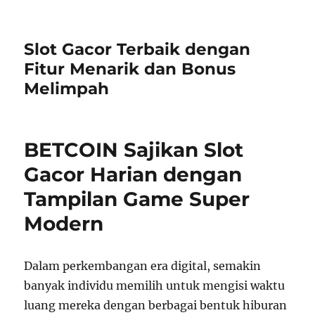
Slot Gacor Terbaik dengan
Fitur Menarik dan Bonus
Melimpah
BETCOIN Sajikan Slot
Gacor Harian dengan
Tampilan Game Super
Modern
Dalam perkembangan era digital, semakin
banyak individu memilih untuk mengisi waktu
luang mereka dengan berbagai bentuk hiburan