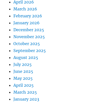
April 2026
March 2026
February 2026
January 2026
December 2025
November 2025
October 2025
September 2025
August 2025
July 2025
June 2025
May 2025
April 2025
March 2025
January 2023