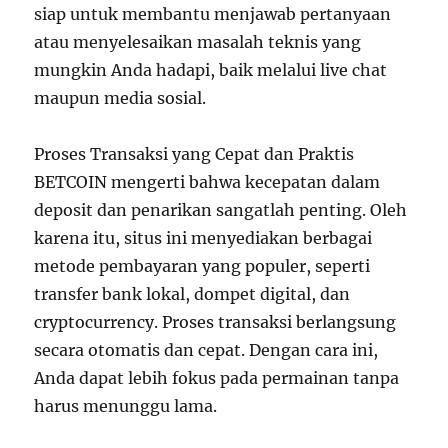
siap untuk membantu menjawab pertanyaan
atau menyelesaikan masalah teknis yang
mungkin Anda hadapi, baik melalui live chat
maupun media sosial.
Proses Transaksi yang Cepat dan Praktis
BETCOIN mengerti bahwa kecepatan dalam
deposit dan penarikan sangatlah penting. Oleh
karena itu, situs ini menyediakan berbagai
metode pembayaran yang populer, seperti
transfer bank lokal, dompet digital, dan
cryptocurrency. Proses transaksi berlangsung
secara otomatis dan cepat. Dengan cara ini,
Anda dapat lebih fokus pada permainan tanpa
harus menunggu lama.