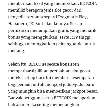
memberikan hasil yang memuaskan. BETCOIN
memiliki beragam jenis slot gacor dari
penyedia ternama seperti Pragmatic Play,
Habanero, PG Soft, dan lainnya. Setiap
permainan menampilkan grafis yang menarik,
bonus yang menggiurkan, serta RTP tinggi,
sehingga meningkatkan peluang Anda untuk
menang.
Selain itu, BETCOIN secara konsisten
memperbarui pilihan permainan slot gacor
mereka setiap hari. Ini memberi kesempatan
bagi pemain untuk menjajal judul-judul baru
yang mungkin bisa memberikan jackpot besar.
Banyak pengguna setia BETCOIN melaporkan
bahwa mereka sering memenangkan