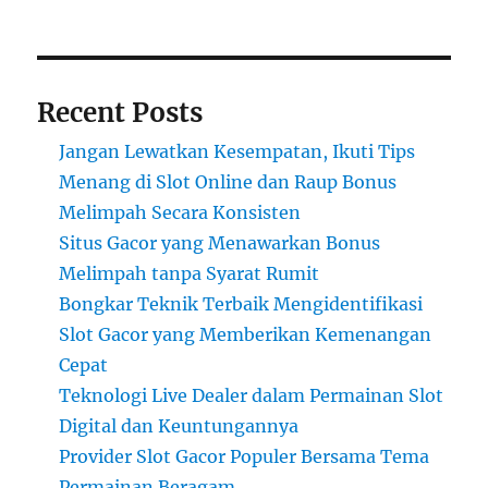
Recent Posts
Jangan Lewatkan Kesempatan, Ikuti Tips
Menang di Slot Online dan Raup Bonus
Melimpah Secara Konsisten
Situs Gacor yang Menawarkan Bonus
Melimpah tanpa Syarat Rumit
Bongkar Teknik Terbaik Mengidentifikasi
Slot Gacor yang Memberikan Kemenangan
Cepat
Teknologi Live Dealer dalam Permainan Slot
Digital dan Keuntungannya
Provider Slot Gacor Populer Bersama Tema
Permainan Beragam