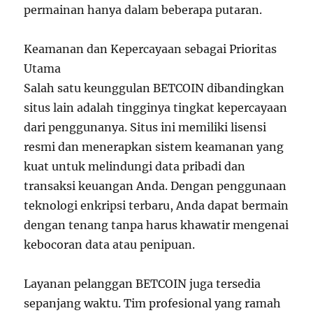
permainan hanya dalam beberapa putaran.
Keamanan dan Kepercayaan sebagai Prioritas
Utama
Salah satu keunggulan BETCOIN dibandingkan
situs lain adalah tingginya tingkat kepercayaan
dari penggunanya. Situs ini memiliki lisensi
resmi dan menerapkan sistem keamanan yang
kuat untuk melindungi data pribadi dan
transaksi keuangan Anda. Dengan penggunaan
teknologi enkripsi terbaru, Anda dapat bermain
dengan tenang tanpa harus khawatir mengenai
kebocoran data atau penipuan.
Layanan pelanggan BETCOIN juga tersedia
sepanjang waktu. Tim profesional yang ramah