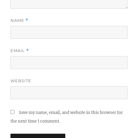
NAME
*
EMAIL
*
WEBSITE
Save my name, email, and website in this browser for
the next time I comment.