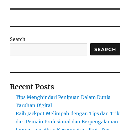
Search
SEARCH
Recent Posts
Tips Menghindari Penipuan Dalam Dunia
Taruhan Digital
Raih Jackpot Melimpah dengan Tips dan Trik
dari Pemain Profesional dan Berpengalaman
Jangan Lewatkan Kesempatan, Ikuti Tips