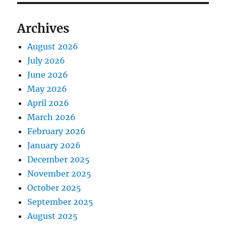
Archives
August 2026
July 2026
June 2026
May 2026
April 2026
March 2026
February 2026
January 2026
December 2025
November 2025
October 2025
September 2025
August 2025