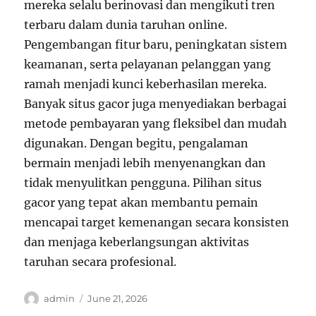
mereka selalu berinovasi dan mengikuti tren
terbaru dalam dunia taruhan online.
Pengembangan fitur baru, peningkatan sistem
keamanan, serta pelayanan pelanggan yang
ramah menjadi kunci keberhasilan mereka.
Banyak situs gacor juga menyediakan berbagai
metode pembayaran yang fleksibel dan mudah
digunakan. Dengan begitu, pengalaman
bermain menjadi lebih menyenangkan dan
tidak menyulitkan pengguna. Pilihan situs
gacor yang tepat akan membantu pemain
mencapai target kemenangan secara konsisten
dan menjaga keberlangsungan aktivitas
taruhan secara profesional.
Author
Posted
admin
June 21, 2026
on