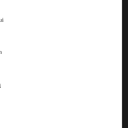
ui
n
n