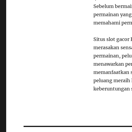
Sebelum bermai
permainan yang 
memahami permai
Situs slot gacor
merasakan sensa
permainan, pelu
menawarkan pen
memanfaatkan s
peluang meraih
keberuntungan s