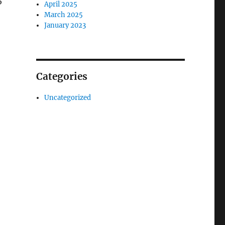
P
April 2025
March 2025
January 2023
Categories
Uncategorized