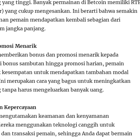
yang tinggi. Banyak permainan di Betcoin memiliki RT
er) yang cukup mengesankan. Ini berarti bahwa semakin
nan pemain mendapatkan kembali sebagian dari
m jangka panjang.
romosi Menarik
 memberikan bonus dan promosi menarik kepada
i bonus sambutan hingga promosi harian, pemain
k kesempatan untuk mendapatkan tambahan modal
Ini merupakan cara yang bagus untuk meningkatkan
 tanpa harus mengeluarkan banyak uang.
n Kepercayaan
t mengutamakan keamanan dan kenyamanan
ereka menggunakan teknologi canggih untuk
 dan transaksi pemain, sehingga Anda dapat bermain