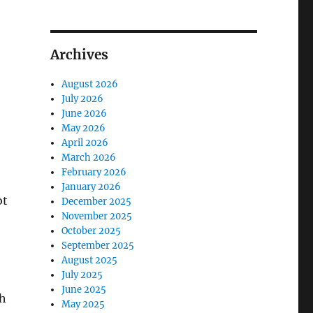
Archives
August 2026
July 2026
June 2026
May 2026
April 2026
March 2026
February 2026
January 2026
ot
December 2025
November 2025
October 2025
September 2025
August 2025
July 2025
June 2025
ah
May 2025