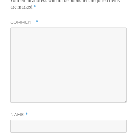
Your email address will not be published.
Required fields
are marked
*
COMMENT
*
NAME
*