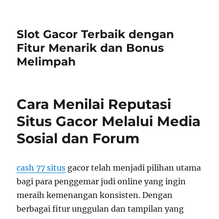
Slot Gacor Terbaik dengan
Fitur Menarik dan Bonus
Melimpah
Cara Menilai Reputasi
Situs Gacor Melalui Media
Sosial dan Forum
cash 77 situs
gacor telah menjadi pilihan utama
bagi para penggemar judi online yang ingin
meraih kemenangan konsisten. Dengan
berbagai fitur unggulan dan tampilan yang