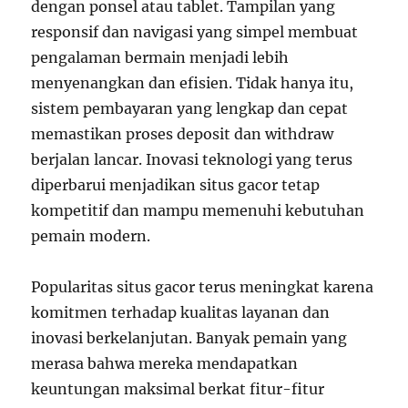
dengan ponsel atau tablet. Tampilan yang
responsif dan navigasi yang simpel membuat
pengalaman bermain menjadi lebih
menyenangkan dan efisien. Tidak hanya itu,
sistem pembayaran yang lengkap dan cepat
memastikan proses deposit dan withdraw
berjalan lancar. Inovasi teknologi yang terus
diperbarui menjadikan situs gacor tetap
kompetitif dan mampu memenuhi kebutuhan
pemain modern.
Popularitas situs gacor terus meningkat karena
komitmen terhadap kualitas layanan dan
inovasi berkelanjutan. Banyak pemain yang
merasa bahwa mereka mendapatkan
keuntungan maksimal berkat fitur-fitur