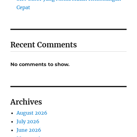
Cepat
Recent Comments
No comments to show.
Archives
August 2026
July 2026
June 2026