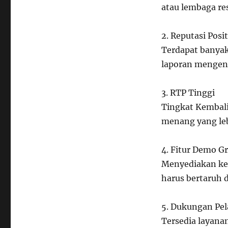
atau lembaga res
2. Reputasi Posit
Terdapat banyak 
laporan mengen
3. RTP Tinggi
Tingkat Kembali
menang yang leb
4. Fitur Demo Gr
Menyediakan ke
harus bertaruh d
5. Dukungan Pel
Tersedia layanan