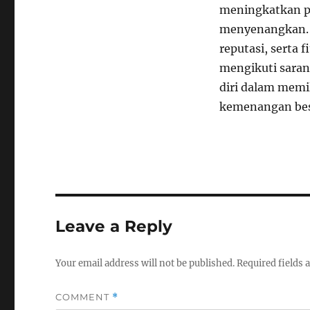
meningkatkan p
menyenangkan. P
reputasi, serta 
mengikuti saran
diri dalam memil
kemenangan besa
Leave a Reply
Your email address will not be published.
Required fields
COMMENT
*