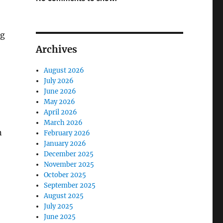
ng
Archives
August 2026
July 2026
June 2026
May 2026
April 2026
March 2026
n
February 2026
January 2026
December 2025
November 2025
October 2025
September 2025
August 2025
July 2025
June 2025