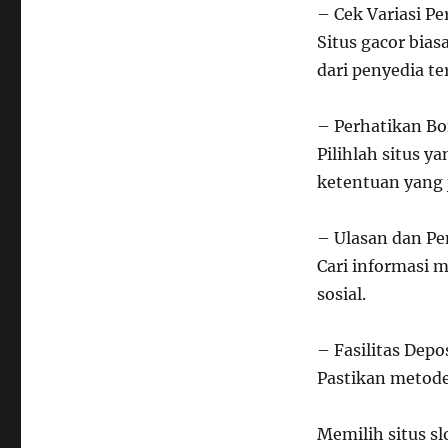
– Cek Variasi P
Situs gacor bia
dari penyedia t
– Perhatikan B
Pilihlah situs 
ketentuan yang j
– Ulasan dan P
Cari informasi 
sosial.
– Fasilitas Depo
Pastikan metod
Memilih situs sl