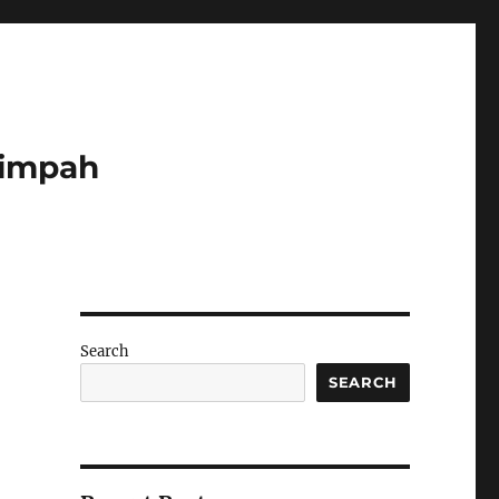
limpah
Search
SEARCH