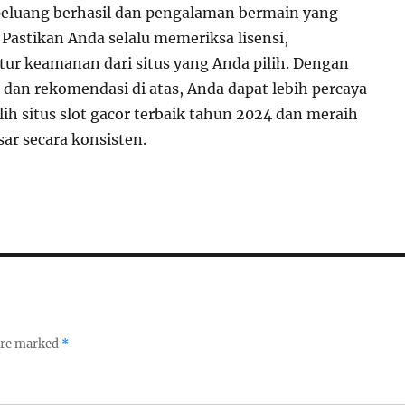
eluang berhasil dan pengalaman bermain yang
astikan Anda selalu memeriksa lisensi,
fitur keamanan dari situs yang Anda pilih. Dengan
 dan rekomendasi di atas, Anda dapat lebih percaya
ih situs slot gacor terbaik tahun 2024 dan meraih
r secara konsisten.
 are marked
*