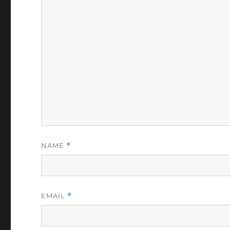
NAME
*
EMAIL
*