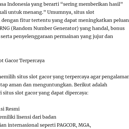
hasa Indonesia yang berarti “sering memberikan hasil”
ali untuk menang.” Umumnya, situs slot
i dengan fitur tertentu yang dapat meningkatkan pelua
 RNG (Random Number Generator) yang handal, bonus
serta penyelenggaraan permainan yang jujur dan
Slot Gacor Terpercaya
emilih situs slot gacor yang terpercaya agar pengalama
etap aman dan menguntungkan. Berikut adalah
i situs slot gacor yang dapat dipercaya:
nsi Resmi
miliki lisensi dari badan
dian internasional seperti PAGCOR, MGA,