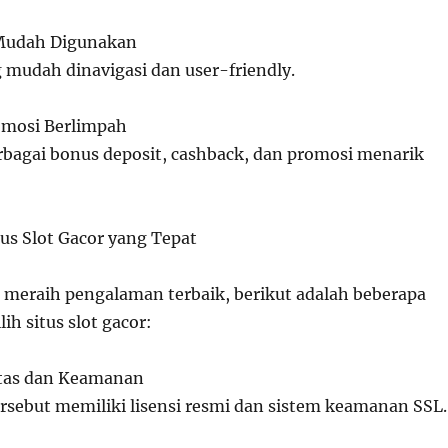
 Mudah Digunakan
mudah dinavigasi dan user-friendly.
omosi Berlimpah
agai bonus deposit, cashback, dan promosi menarik
tus Slot Gacor yang Tepat
 meraih pengalaman terbaik, berikut adalah beberapa
ih situs slot gacor:
itas dan Keamanan
ersebut memiliki lisensi resmi dan sistem keamanan SSL.