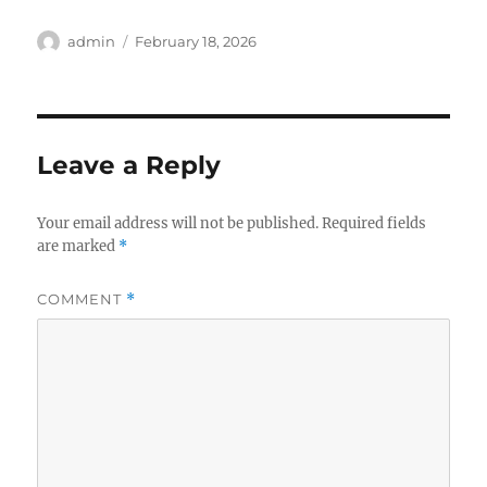
Author
Posted
admin
February 18, 2026
on
Leave a Reply
Your email address will not be published.
Required fields
are marked
*
COMMENT
*