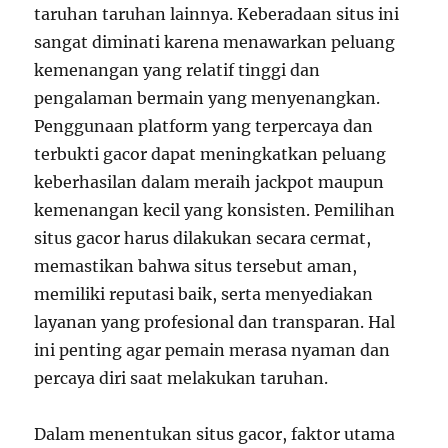
taruhan taruhan lainnya. Keberadaan situs ini
sangat diminati karena menawarkan peluang
kemenangan yang relatif tinggi dan
pengalaman bermain yang menyenangkan.
Penggunaan platform yang terpercaya dan
terbukti gacor dapat meningkatkan peluang
keberhasilan dalam meraih jackpot maupun
kemenangan kecil yang konsisten. Pemilihan
situs gacor harus dilakukan secara cermat,
memastikan bahwa situs tersebut aman,
memiliki reputasi baik, serta menyediakan
layanan yang profesional dan transparan. Hal
ini penting agar pemain merasa nyaman dan
percaya diri saat melakukan taruhan.
Dalam menentukan situs gacor, faktor utama