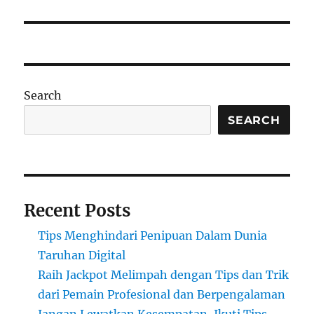
Search
SEARCH
Recent Posts
Tips Menghindari Penipuan Dalam Dunia
Taruhan Digital
Raih Jackpot Melimpah dengan Tips dan Trik
dari Pemain Profesional dan Berpengalaman