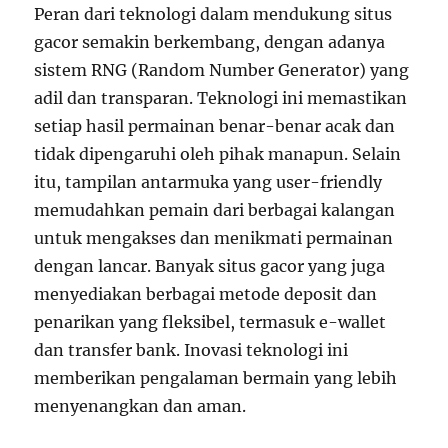
Peran dari teknologi dalam mendukung situs
gacor semakin berkembang, dengan adanya
sistem RNG (Random Number Generator) yang
adil dan transparan. Teknologi ini memastikan
setiap hasil permainan benar-benar acak dan
tidak dipengaruhi oleh pihak manapun. Selain
itu, tampilan antarmuka yang user-friendly
memudahkan pemain dari berbagai kalangan
untuk mengakses dan menikmati permainan
dengan lancar. Banyak situs gacor yang juga
menyediakan berbagai metode deposit dan
penarikan yang fleksibel, termasuk e-wallet
dan transfer bank. Inovasi teknologi ini
memberikan pengalaman bermain yang lebih
menyenangkan dan aman.