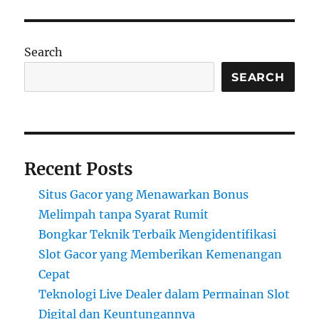
Search
SEARCH
Recent Posts
Situs Gacor yang Menawarkan Bonus
Melimpah tanpa Syarat Rumit
Bongkar Teknik Terbaik Mengidentifikasi
Slot Gacor yang Memberikan Kemenangan
Cepat
Teknologi Live Dealer dalam Permainan Slot
Digital dan Keuntungannya