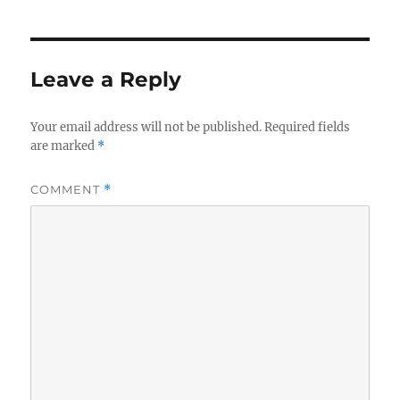
Leave a Reply
Your email address will not be published.
Required fields
are marked
*
COMMENT
*