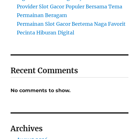
Provider Slot Gacor Populer Bersama Tema
Permainan Beragam
Permainan Slot Gacor Bertema Naga Favorit
Pecinta Hiburan Digital
Recent Comments
No comments to show.
Archives