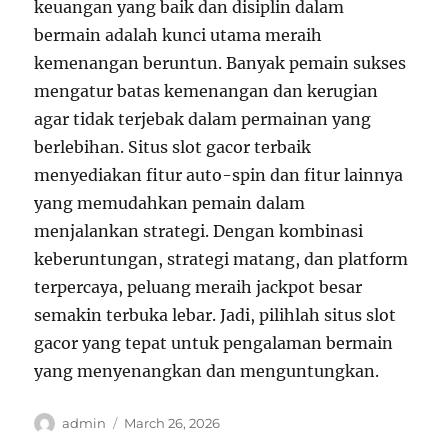
keuangan yang baik dan disiplin dalam
bermain adalah kunci utama meraih
kemenangan beruntun. Banyak pemain sukses
mengatur batas kemenangan dan kerugian
agar tidak terjebak dalam permainan yang
berlebihan. Situs slot gacor terbaik
menyediakan fitur auto-spin dan fitur lainnya
yang memudahkan pemain dalam
menjalankan strategi. Dengan kombinasi
keberuntungan, strategi matang, dan platform
terpercaya, peluang meraih jackpot besar
semakin terbuka lebar. Jadi, pilihlah situs slot
gacor yang tepat untuk pengalaman bermain
yang menyenangkan dan menguntungkan.
Author
Posted
admin
March 26, 2026
on