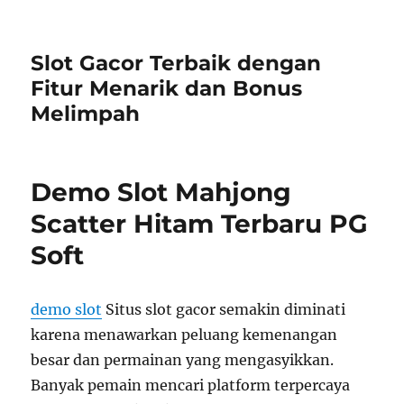
Slot Gacor Terbaik dengan
Fitur Menarik dan Bonus
Melimpah
Demo Slot Mahjong
Scatter Hitam Terbaru PG
Soft
demo slot
Situs slot gacor semakin diminati
karena menawarkan peluang kemenangan
besar dan permainan yang mengasyikkan.
Banyak pemain mencari platform terpercaya