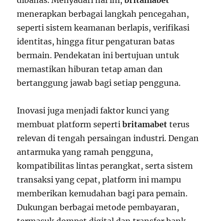
dibahas. Menyadari hal ini,
britamabet
menerapkan berbagai langkah pencegahan,
seperti sistem keamanan berlapis, verifikasi
identitas, hingga fitur pengaturan batas
bermain. Pendekatan ini bertujuan untuk
memastikan hiburan tetap aman dan
bertanggung jawab bagi setiap pengguna.
Inovasi juga menjadi faktor kunci yang
membuat platform seperti
britamabet
terus
relevan di tengah persaingan industri. Dengan
antarmuka yang ramah pengguna,
kompatibilitas lintas perangkat, serta sistem
transaksi yang cepat, platform ini mampu
memberikan kemudahan bagi para pemain.
Dukungan berbagai metode pembayaran,