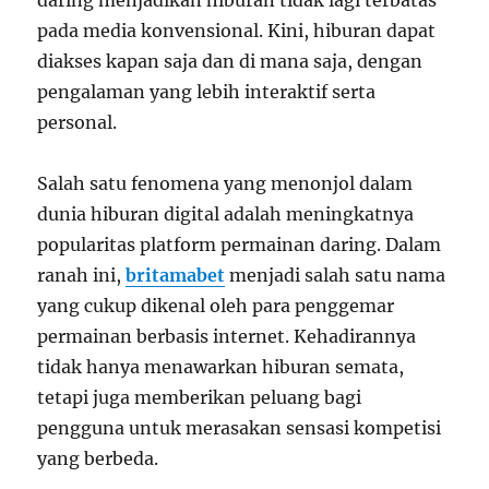
daring menjadikan hiburan tidak lagi terbatas
pada media konvensional. Kini, hiburan dapat
diakses kapan saja dan di mana saja, dengan
pengalaman yang lebih interaktif serta
personal.
Salah satu fenomena yang menonjol dalam
dunia hiburan digital adalah meningkatnya
popularitas platform permainan daring. Dalam
ranah ini,
britamabet
menjadi salah satu nama
yang cukup dikenal oleh para penggemar
permainan berbasis internet. Kehadirannya
tidak hanya menawarkan hiburan semata,
tetapi juga memberikan peluang bagi
pengguna untuk merasakan sensasi kompetisi
yang berbeda.