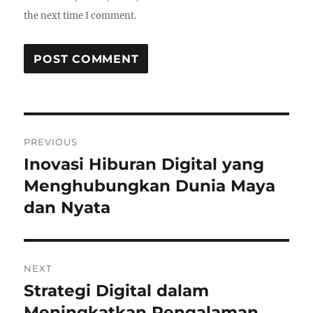
the next time I comment.
Post
PREVIOUS
navigation
Inovasi Hiburan Digital yang
Previous
post:
Menghubungkan Dunia Maya
dan Nyata
NEXT
Strategi Digital dalam
Next
post:
Meningkatkan Pengalaman