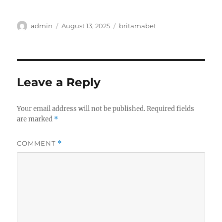
Author
Posted
Tags
admin
August 13, 2025
britamabet
on
Leave a Reply
Your email address will not be published.
Required fields
are marked
*
COMMENT
*