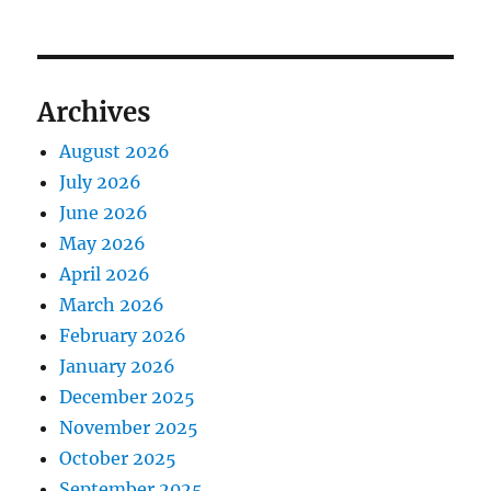
Archives
August 2026
July 2026
June 2026
May 2026
April 2026
March 2026
February 2026
January 2026
December 2025
November 2025
October 2025
September 2025