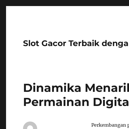
Slot Gacor Terbaik deng
Dinamika Menarik
Permainan Digita
Perkembangan 