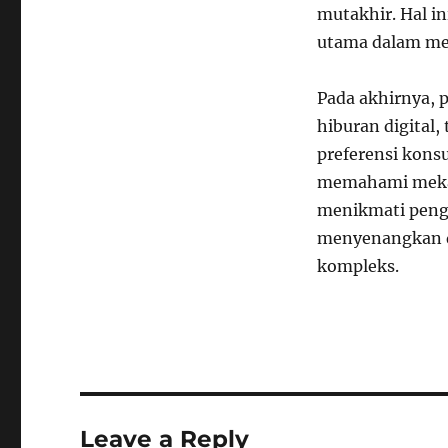
mutakhir. Hal i
utama dalam men
Pada akhirnya, 
hiburan digital,
preferensi konsu
memahami mekan
menikmati penga
menyenangkan d
kompleks.
Leave a Reply