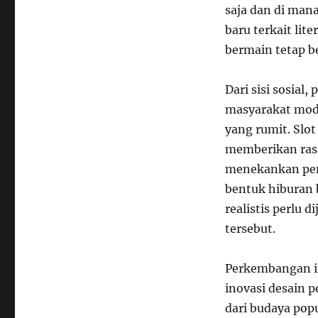
saja dan di man
baru terkait lit
bermain tetap b
Dari sisi sosial
masyarakat mode
yang rumit. Sl
memberikan rasa
menekankan pen
bentuk hiburan b
realistis perlu 
tersebut.
Perkembangan in
inovasi desain 
dari budaya pop