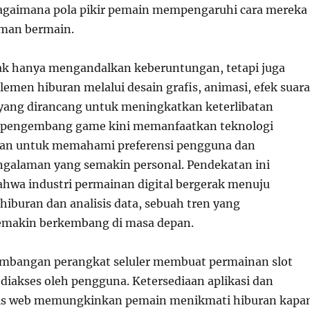
gaimana pola pikir pemain mempengaruhi cara mereka
aman bermain.
ak hanya mengandalkan keberuntungan, tetapi juga
emen hiburan melalui desain grafis, animasi, efek suara
 yang dirancang untuk meningkatkan keterlibatan
 pengembang game kini memanfaatkan teknologi
tan untuk memahami preferensi pengguna dan
galaman yang semakin personal. Pendekatan ini
wa industri permainan digital bergerak menuju
 hiburan dan analisis data, sebuah tren yang
makin berkembang di masa depan.
kembangan perangkat seluler membuat permainan slot
iakses oleh pengguna. Ketersediaan aplikasi dan
sis web memungkinkan pemain menikmati hiburan kapa