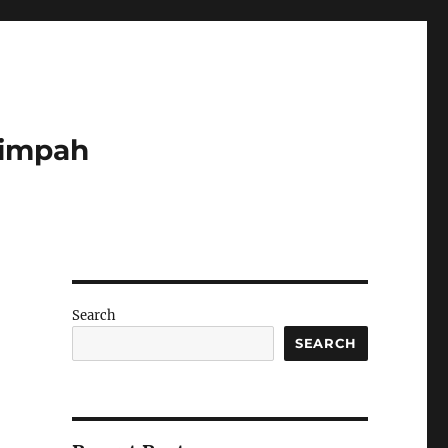
limpah
Search
SEARCH