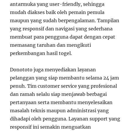
antarmuka yang user-friendly, sehingga
mudah diakses baik oleh pemain pemula
maupun yang sudah berpengalaman. Tampilan
yang responsif dan navigasi yang sederhana
membuat para pengguna dapat dengan cepat
memasang taruhan dan mengikuti
perkembangan hasil togel.
Donototo juga menyediakan layanan
pelanggan yang siap membantu selama 24 jam
penuh. Tim customer service yang profesional
dan ramah selalu siap menjawab berbagai
pertanyaan serta membantu menyelesaikan
masalah teknis maupun administrasi yang
dihadapi oleh pengguna. Layanan support yang
responsif ini semakin menguatkan