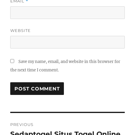
EMAIL
*
WEBSITE
Save my name, email, and website in this browser for
the next time I comment.
Post
PREVIOUS
navigation
Sedaptogel Situs Togel Online
Previous