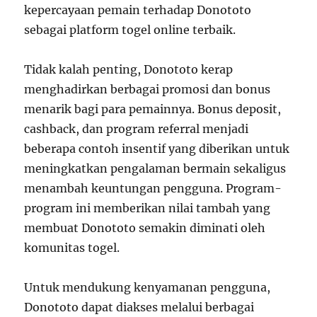
kepercayaan pemain terhadap Donototo
sebagai platform togel online terbaik.
Tidak kalah penting, Donototo kerap
menghadirkan berbagai promosi dan bonus
menarik bagi para pemainnya. Bonus deposit,
cashback, dan program referral menjadi
beberapa contoh insentif yang diberikan untuk
meningkatkan pengalaman bermain sekaligus
menambah keuntungan pengguna. Program-
program ini memberikan nilai tambah yang
membuat Donototo semakin diminati oleh
komunitas togel.
Untuk mendukung kenyamanan pengguna,
Donototo dapat diakses melalui berbagai