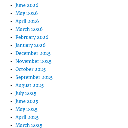
June 2026
May 2026
April 2026
March 2026
February 2026
January 2026
December 2025
November 2025
October 2025
September 2025
August 2025
July 2025
June 2025
May 2025
April 2025
March 2025