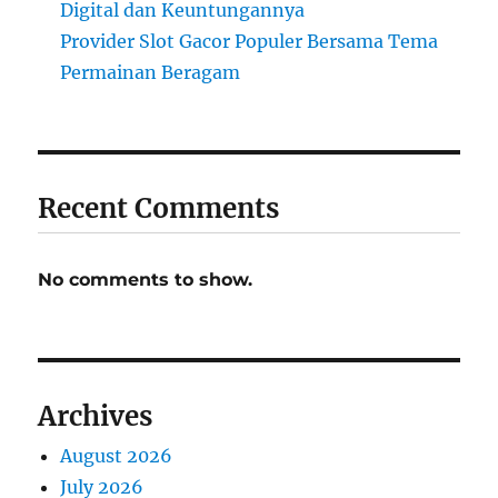
Digital dan Keuntungannya
Provider Slot Gacor Populer Bersama Tema
Permainan Beragam
Recent Comments
No comments to show.
Archives
August 2026
July 2026